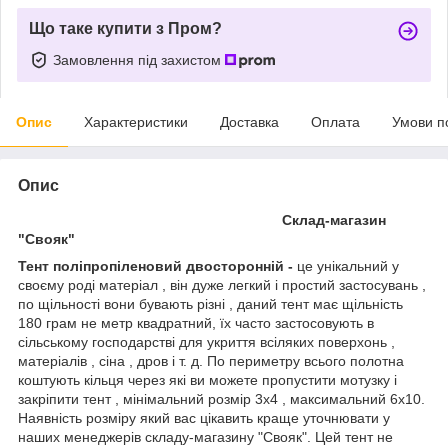
Що таке купити з Пром?
Замовлення під захистом
Опис
Характеристики
Доставка
Оплата
Умови п
Опис
Склад-магазин
"Свояк"
Тент поліпропіленовий двосторонній -
це унікальний у
своєму роді матеріал , він дуже легкий і простий застосувань ,
по щільності вони бувають різні , даний тент має щільність
180 грам не метр квадратний, їх часто застосовують в
сільському господарстві для укриття всіляких поверхонь ,
матеріалів , сіна , дров і т. д. По периметру всього полотна
коштують кільця через які ви можете пропустити мотузку і
закріпити тент , мінімальний розмір 3x4 , максимальний 6x10.
Наявність розміру який вас цікавить краще уточнювати у
наших менеджерів складу-магазину "Свояк". Цей тент не