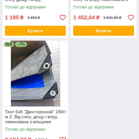
ламінована з кільцями.
кільцями. Полог.
Готово до відправки
Готово до відправки
Полог.
1 195
1 452,04
₴
₴
1 450 ₴
1 631,50 ₴
Купити
Купити
6x8
–7%
Тент 6x8 "Двосторонній" 180г/
м 2. Від снігу, дощу і вітру,
ламінована з кільцями.
Полог.
Готово до відправки