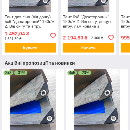
Тент для сіна (від дощу)
Тент 6x8 "Двосторонній"
Тент
5x6 "Двосторонній" 180г/м
180г/м 2. Від снігу, дощу і
180г/
2. Від снігу та вітру,
вітру, ламінована з
вітр
ламінована з кільцями.
кільцями. Полог.
кіль
1 452,04
₴
Полог.
2 194,80
995
₴
2 360 ₴
1 631,50 ₴
Купити
Купити
Акційні пропозиції та новинки
2х3
–31%
4х5
–20%