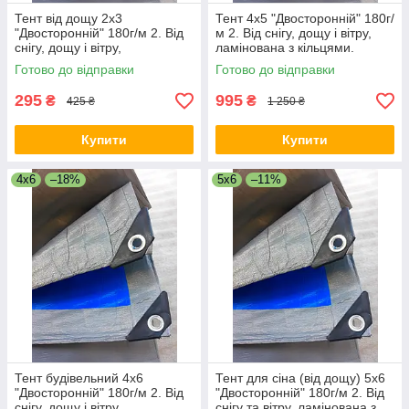
Тент від дощу 2x3
Тент 4x5 "Двосторонній" 180г/
"Двосторонній" 180г/м 2. Від
м 2. Від снігу, дощу і вітру,
снігу, дощу і вітру,
ламінована з кільцями.
ламінована з кільцями.
Полог.
Готово до відправки
Готово до відправки
Полог.
295
995
₴
₴
425 ₴
1 250 ₴
Купити
Купити
4x6
–18%
5х6
–11%
Тент будівельний 4x6
Тент для сіна (від дощу) 5x6
"Двосторонній" 180г/м 2. Від
"Двосторонній" 180г/м 2. Від
снігу, дощу і вітру,
снігу та вітру, ламінована з