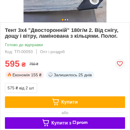
Тент 3x4 "Двосторонній" 180г/м 2. Від снігу,
дощу і вітру, ламінована з кільцями. Полог.
Готово до відправки
Код: ТП-00093
Опт і роздріб
595
₴
750 ₴
Економія
155 ₴
Залишилось
25 днів
575 ₴
від 2 шт.
Купити
або
Купити з