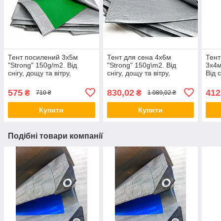
Тент посилений 3х5м
Тент для сена 4х6м
Тент
"Strong" 150g/m2. Від
"Strong" 150g\m2. Від
3х4м
снігу, дощу та вітру,
снігу, дощу та вітру,
Від с
ламінований із кільцями.
ламінований із кільцями.
ламі
Полог. Сірий.
Полог. Сірий.
Поло
575
830,02
412
₴
₴
710 ₴
1 089,02 ₴
Купити
Купити
Подібні товари компанії