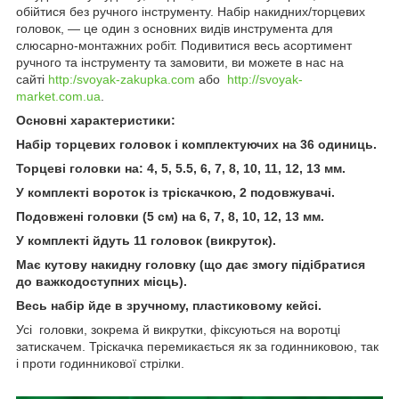
обійтися без ручного інструменту. Набір накидних/торцевих
головок, — це один з основних видів инструмента для
слюсарно-монтажних робіт. Подивитися весь асортимент
ручного та інструменту та замовити, ви можете в нас на
сайті
http:/svoyak-zakupka.com
або
http://svoyak-
market.com.ua
.
Основні характеристики:
Набір торцевих головок і комплектуючих на 36 одиниць.
Торцеві головки на: 4, 5, 5.5, 6, 7, 8, 10, 11, 12, 13 мм.
У комплекті вороток із тріскачкою, 2 подовжувачі.
Подовжені головки (5 см) на 6, 7, 8, 10, 12, 13 мм.
У комплекті йдуть 11 головок (викруток).
Має кутову накидну головку (що дає змогу підібратися
до важкодоступних місць).
Весь набір йде в зручному, пластиковому кейсі.
Усі головки, зокрема й викрутки, фіксуються на воротці
затискачем. Тріскачка перемикається як за годинниковою, так
і проти годинникової стрілки.