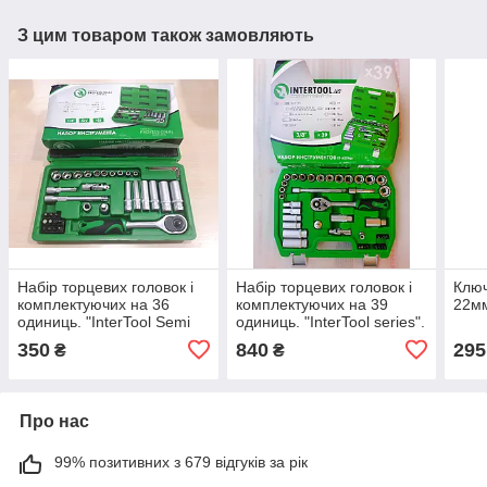
З цим товаром також замовляють
Набір торцевих головок і
Набір торцевих головок і
Ключ
комплектуючих на 36
комплектуючих на 39
22мм
одиниць. "InterTool Semi
одиниць. "InterTool series".
Professional series".
(8-22мм) 3/8" (72T).
350
840
295
₴
₴
Про нас
99% позитивних з 679 відгуків за рік