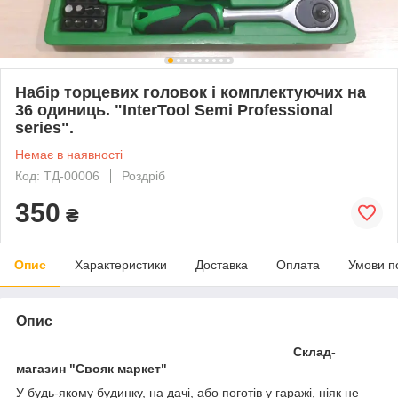
Набір торцевих головок і комплектуючих на
36 одиниць. "InterTool Semi Professional
series".
Немає в наявності
Код: ТД-00006
Роздріб
350
₴
Опис
Характеристики
Доставка
Оплата
Умови п
Опис
Склад-
магазин "Свояк маркет"
У будь-якому будинку, на дачі, або поготів у гаражі, ніяк не