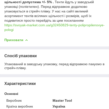
щільності допустима +/- 5% .
Тенти йдуть у заводській
упаковці (поліетилен). Перед відправкою додатково
упаковується в стрейч плівку. У нас на сайті великий
асортимент тентів всіляких щільності і розмірів, щоб їх
подивитися просто перейдіть за цим посиланням
https://svoyak-market.com.ua/g32450829-tenty-polipropilenovye-
pologi
Приховати
Спосіб упаковки
Упакований в заводську упаковку, перед відправкою пакуємо в
стрейч-плівку.
Характеристики
Основні
Виробник
Master Tool
Країна виробник
Україна