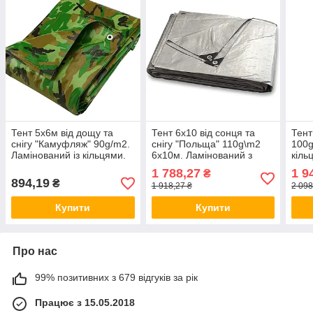
Тент 5х6м від дощу та
Тент 6х10 від сонця та
Тент
снігу "Камуфляж" 90g/m2.
снігу "Польща" 110g\m2
100g
Ламінований із кільцями.
6х10м. Ламінований з
кіль
Пологи.
кільцями. TM
1 788,27
1 9
₴
"Wilmar/Plandeka"
894,19
₴
1 918,27 ₴
2 098
Купити
Купити
Про нас
99% позитивних з 679 відгуків за рік
Працює з 15.05.2018