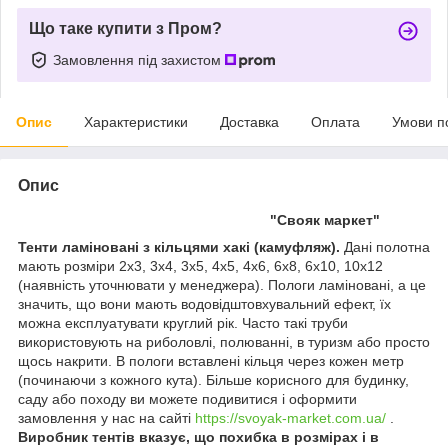
Що таке купити з Пром?
Замовлення під захистом
Опис
Характеристики
Доставка
Оплата
Умови п
Опис
"Свояк маркет"
Тенти ламіновані з кільцями хакі (камуфляж).
Дані полотна
мають розміри 2х3, 3х4, 3х5, 4х5, 4х6, 6х8, 6х10, 10x12
(наявність уточнювати у менеджера). Пологи ламіновані, а це
значить, що вони мають водовідштовхувальний ефект, їх
можна експлуатувати круглий рік. Часто такі труби
використовують на риболовлі, полюванні, в туризм або просто
щось накрити. В пологи вставлені кільця через кожен метр
(починаючи з кожного кута). Більше корисного для будинку,
саду або походу ви можете подивитися і оформити
замовлення у нас на сайті
https://svoyak-market.com.ua/
.
Виробник тентів вказує, що похибка в розмірах і в