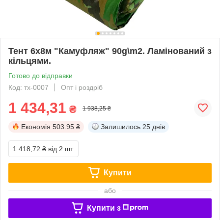
Тент 6х8м "Камуфляж" 90g\m2. Ламінований з
кільцями.
Готово до відправки
Код: тх-0007
Опт і роздріб
1 434,31
₴
1 938,25 ₴
Економія
503.95 ₴
Залишилось
25 днів
1 418,72 ₴
від 2 шт.
Купити
або
Купити з