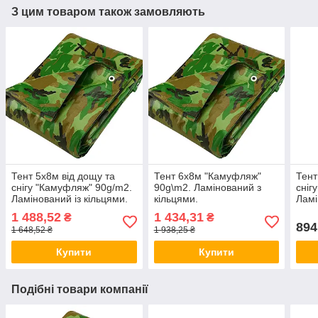
З цим товаром також замовляють
Тент 5х8м від дощу та
Тент 6х8м "Камуфляж"
Тент
снігу "Камуфляж" 90g/m2.
90g\m2. Ламінований з
сніг
Ламінований із кільцями.
кільцями.
Ламі
Пологи.
Поло
1 488,52
1 434,31
₴
₴
894
1 648,52 ₴
1 938,25 ₴
Купити
Купити
Подібні товари компанії