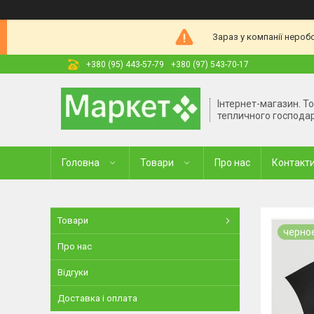
Зараз у компанії нероб
+380 (95) 443-57-79
+380 (97) 543-70-17
Інтернет-магазин. Т
тепличного господа
Головна
Товари
Про нас
Контакт
Товари
черно
Про нас
Відгуки
Доставка і оплата