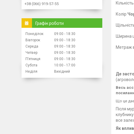
Кількіст
+38 (066) 919-57-55
Колір
Чо
Графік роботи
Щільніст
Понеділок
09:00
18:30
Ширина ц
Вівторок
09:00
18:30
Середа
09:00
18:30
Метраж в
Четвер
09:00
18:30
Пʼятниця
09:00
18:30
Субота
10:00
17:00
"
Неділя
Вихідний
Де заст
(агровол
Весь асс
посилан
Що це да
Після
мур
клубнику
все зале
Як
вплив