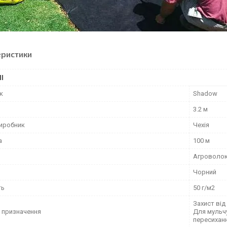
еристики
І
к
Shadow
3.2 м
виробник
Чехія
а
100 м
Агроволо
Чорний
ть
50 г/м2
Захист від
 призначення
Для мульчу
пересихан