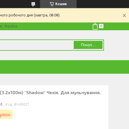
Кошик
ого робочого дня (завтра, 08.08).
в, Україна
Пошук...
3.2х100м) "Shadow" Чехія. Для мульчування.
іб
Код:
АЧ-00027
рулон