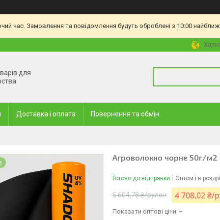
очий час. Замовлення та повідомлення будуть оброблені з 10:00 найближч
Харкі
оварів для
рства
и
Доставка і оплата
Повернення та обмін
Агроволокно чорне 50г/м2 (
е
Готово до відправки
Оптом і в роздр
4 708,02 ₴/
5 604,78 ₴/рулон
Показати оптові ціни