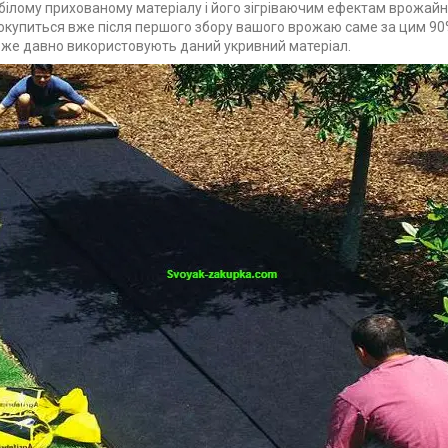
білому прихованому матеріалу і його зігріваючим ефектам врожайні
окупиться вже після першого збору вашого врожаю саме за цим 90
вже давно використовують даний укривний матеріал.