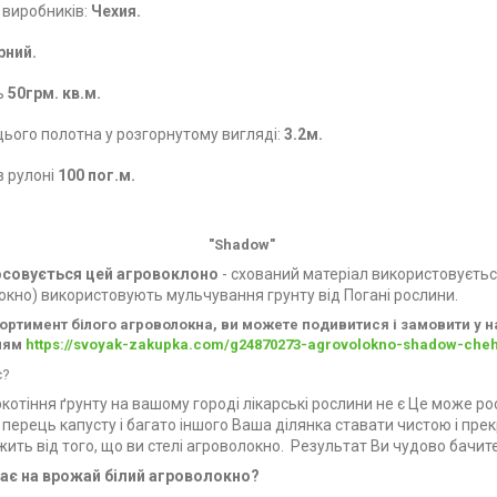
ь виробників:
Чехия.
рний.
ь
50грм. кв.м.
ього полотна у розгорнутому вигляді:
3.2м.
 рулоні
100 пог.м.
Shadow"
осовується цей агровоклоно
-
схований матеріал
використовуєтьс
окно)
використовують
мульчування грунту від
Погані рослини.
ортимент білого агроволокна, ви можете подивитися і замовити у 
ням
https://svoyak-zakupka.com/g24870273-agrovolokno-shadow-cheh
є?
котіння ґрунту
на вашому городі лікарські рослини
не є
Це може рос
 перець капусту і багато іншого Ваша ділянка ставати чистою і пре
жить від того, що
ви
стелі
агроволокно. Результат
Ви чудово бачите
ає на врожай білий агроволокно?