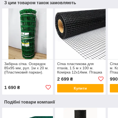
З цим товаром також замовляють
Забірна сітка. Осередок
Сітка пластикова для
Сітка
85х95 мм, рул. 1м х 20 м.
птахів, 1.5 м х 100 м.
м. К
(Пластиковий паркан).
Комірка 12х14мм. Пташка
Пташ
(Для огорожі птиці та
та за
2 699
990
₴
захисту ягід). Колір :
Чорн
Чорний.
1 690
₴
Купити
Подібні товари компанії