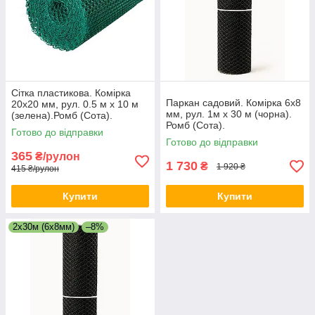
Сітка пластикова. Комірка
Паркан садовий. Комірка 6х8
20х20 мм, рул. 0.5 м х 10 м
мм, рул. 1м х 30 м (чорна).
(зелена).Ромб (Сота).
Ромб (Сота).
Готово до відправки
Готово до відправки
365
₴/рулон
1 730
₴
1 920 ₴
415 ₴/рулон
Купити
Купити
2х30м (6х8мм)
–8%