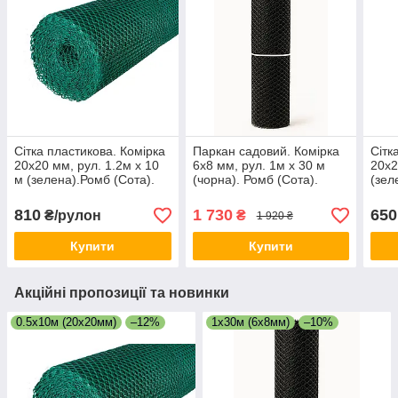
Сітка пластикова. Комірка
Паркан садовий. Комірка
Сітк
20х20 мм, рул. 1.2м х 10
6х8 мм, рул. 1м х 30 м
20х2
м (зелена).Ромб (Сота).
(чорна). Ромб (Сота).
(зел
810
1 730
650
₴/рулон
₴
1 920 ₴
Купити
Купити
Акційні пропозиції та новинки
0.5х10м (20х20мм)
–12%
1х30м (6х8мм)
–10%