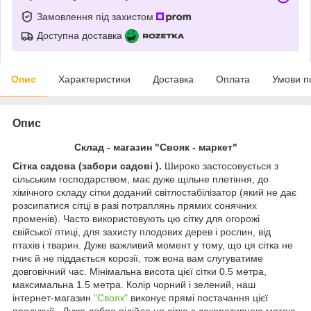
Замовлення під захистом
Доступна доставка
Опис
Характеристики
Доставка
Оплата
Умови п
Опис
Склад - магазин "Свояк - маркет"
Сітка садова (забори садові ).
Широко застосовується з
сільським господарством, має дуже щільне плетіння, до
хімічного складу сітки доданий світлостабілізатор (який не дає
розсипатися сітці в разі потраплянь прямих сонячних
променів). Часто використовують цю сітку для огорожі
свійської птиці, для захисту плодових дерев і рослин, від
птахів і тварин. Дуже важливий момент у тому, що ця сітка не
гниє й не піддається корозії, тож вона вам слугуватиме
довговічний час. Мінімальна висота цієї сітки 0.5 метра,
максимальна 1.5 метра. Колір чорний і зелений, наш
інтернет-магазин
"Свояк"
виконує прямі постачання цієї
продукції. Дуже добре підійде ця сітка з декоративною метою,