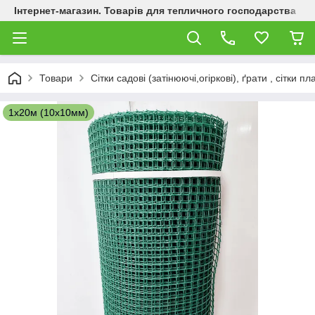
Інтернет-магазин. Товарів для тепличного господарства
Товари
Сітки садові (затінюючі,огіркові), ґрати , сітки п
1х20м (10х10мм)