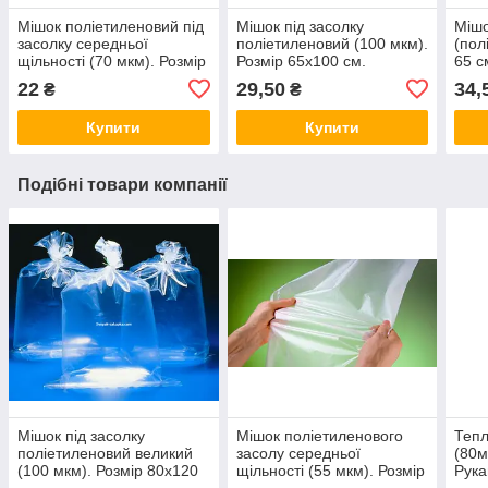
Мішок поліетиленовий під
Мішок під засолку
Мішо
засолку середньої
поліетиленовий (100 мкм).
(пол
щільності (70 мкм). Розмір
Розмір 65х100 см.
65 с
65х100 см.
120 
22
29,50
34,
₴
₴
Купити
Купити
Подібні товари компанії
Мішок під засолку
Мішок поліетиленового
Тепл
поліетиленовий великий
засолу середньої
(80м
(100 мкм). Розмір 80х120
щільності (55 мкм). Розмір
Рука