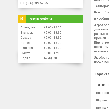
+38 (066) 919-57-55
Температ
Колір: бі
Графік роботи
Виробниц
Агроволо
Понеділок
09:00
18:30
для захис
Вівторок
09:00
18:30
раннього 
Середа
09:00
18:30
врожайніс
Біле агр
Четвер
09:00
18:30
не вашим 
Пʼятниця
09:00
18:30
пакованнях
Субота
10:00
17:00
Як зберіг
Неділя
Вихідний
його в по
Характ
ОСНОВН
Виробни
Ширина
Країна 