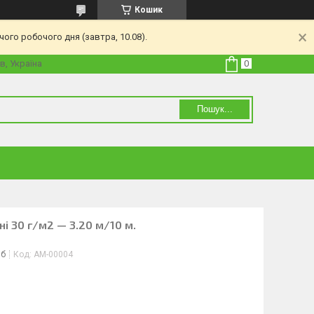
Кошик
ого робочого дня (завтра, 10.08).
в, Україна
Пошук...
і 30 г/м2 — 3.20 м/10 м.
іб
Код:
АМ-00004