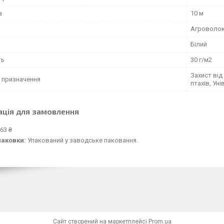
а
10 м
Агроволо
Білий
ть
30 г/м2
Захист від
 призначення
птахів, Ун
ація для замовлення
63 ₴
паковки:
Упакований у заводське паковання.
Сайт створений на маркетплейсі
Prom.ua