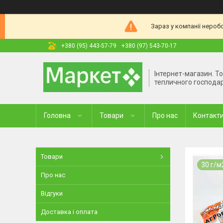
Зараз у компанії нероб
+380 (95) 443-57-79
+380 (97) 543-70-17
Інтернет-магазин. Т
тепличного господа
Головна
Товари
Про нас
Контакт
Товари
30 г/м
Про нас
Відгуки
Доставка і оплата