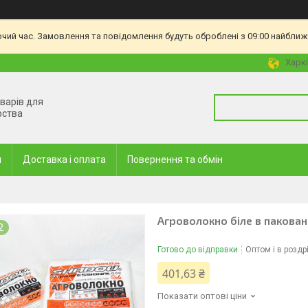
очий час. Замовлення та повідомлення будуть оброблені з 09:00 найближч
Харкі
оварів для
рства
и
Доставка і оплата
Повернення та обмін
Агроволокно біле в пакованн
2
Готово до відправки
Оптом і в роздр
401,63 ₴
Показати оптові ціни