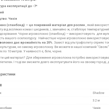
ура експлуатації до -7*
лий
тво: Чехія
кно (спанбонд) — це покривний матеріал для рослин
, який викорис
ту від всіляких комах і шкідників, і, звичайно ж, стабілізує температу
дозрівання. Чорне агроволокно (спанбонд) — використовують для муль
ть вашого оселхопурсу. Найчастіше чорне агроволокно використовують 
оволокно дає врожайність на 20%.
Захист від ультрафіолету сприяє то
культурам, не самому агроволокну. Ви можете в нашої компаній "Свояк" 
 по 10 метрів. У наявності є, біле, чорне.
ати цей матеріал? Для збереження агроволокна потрібно використовува
ліетилен. І тоді ви зможете довго експлуатувати його на своєму городі, д
еристики
І
к
Shadow
3.2 м
виробник
Чехія