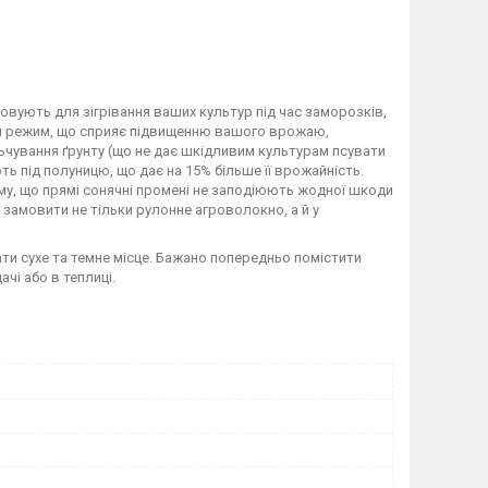
товують для зігрівання ваших культур під час заморозків,
рний режим, що сприяє підвищенню вашого врожаю,
чування ґрунту (що не дає шкідливим культурам псувати
під полуницю, що дає на 15% більше її врожайність.
му, що прямі сонячні промені не заподіюють жодної шкоди
замовити не тільки рулонне агроволокно, а й у
ти сухе та темне місце. Бажано попередньо помістити
ачі або в теплиці.