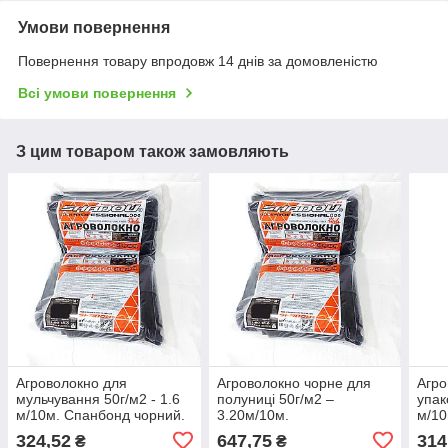
Умови повернення
Повернення товару впродовж 14 днів за домовленістю
Всі умови повернення
З цим товаром також замовляють
Агроволокно для
Агроволокно чорне для
Агро
мульчування 50г/м2 - 1.6
полуниці 50г/м2 –
упак
м/10м. Спанбонд чорний.
3.20м/10м.
м/10
324,52
647,75
314
₴
₴