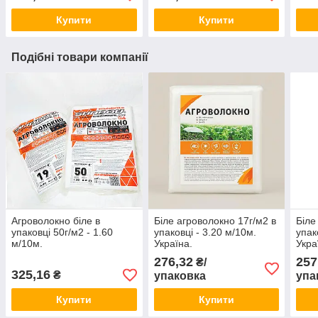
Купити
Купити
Подібні товари компанії
Агроволокно біле в
Біле агроволокно 17г/м2 в
Біле
упаковці 50г/м2 - 1.60
упаковці - 3.20 м/10м.
упак
м/10м.
Україна.
Укра
276,32
257
₴/
325,16
₴
упаковка
упа
Купити
Купити