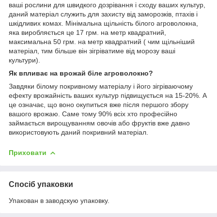
ваші рослини для швидкого дозрівання і сходу ваших культур,
даний матеріал служить для захисту від заморозків, птахів і
шкідливих комах. Мінімальна щільність білого агроволокна,
яка виробляється це 17 грм. на метр квадратний,
максимальна 50 грм. на метр квадратний ( чим щільніший
матеріал, тим більше він зігріватиме від морозу ваші
культури).
Як впливає на врожай біле агроволокно?
Завдяки білому покривному матеріалу і його зігріваючому
ефекту врожайність ваших культур підвищується на 15-20%. А
це означає, що воно окупиться вже після першого збору
вашого врожаю. Саме тому 90% всіх хто професійно
займається вирощуванням овочів або фруктів вже давно
використовують даний покривний матеріал.
Приховати
Спосіб упаковки
Упакован в заводскую упаковку.