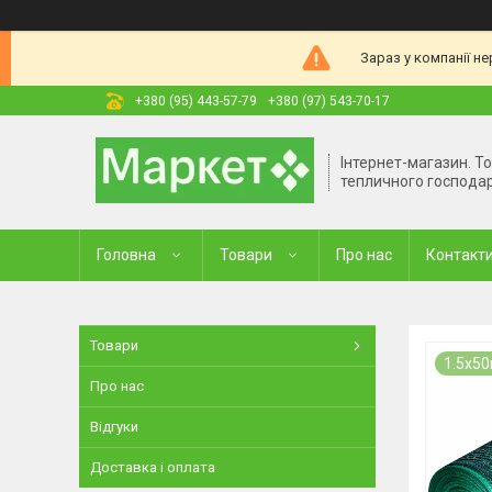
Зараз у компанії н
+380 (95) 443-57-79
+380 (97) 543-70-17
Інтернет-магазин. Т
тепличного господа
Головна
Товари
Про нас
Контакт
Товари
1.5х50
Про нас
Відгуки
Доставка і оплата