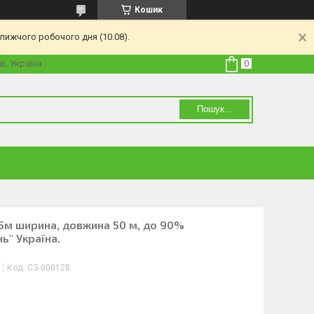
Кошик
лижчого робочого дня (10.08).
в, Україна
Пошук...
1.5м ширина, довжина 50 м, до 90%
ь" Україна.
Код:
СЗ-000128