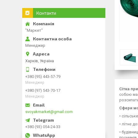
Контакти
"Маркет"
Менеджер
Харків, Україна
+380 (95) 443-57-79
Менеджер
Сітка пр
+380 (97) 543-70-17
собою має
Менеджер
розсипати
Сфери мо
svoyakmarket@gmail.com
• сільськ
• літнє д
+380 (93) 054-24-33
• будівни
променів,