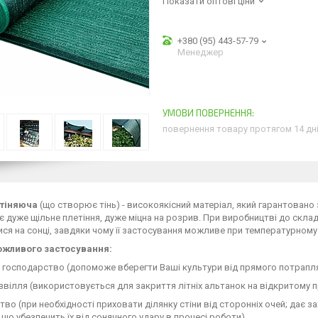
Показати оптові ціни
+380 (95) 443-57-79
Менеджер
повернення товару протягом 14 дн
итіняюча
(що створює тінь) - високоякісний матеріал, який гарантовано 
 дуже щільне плетіння, дуже міцна на розрив. При виробництві до складу 
ся на сонці, завдяки чому її застосування можливе при температурному р
жливого застосування:
е господарство (допоможе вберегти Ваші культури від прямого потрап
озвілля (використовується для закриття літніх альтанок на відкритому п
цтво (при необхідності приховати ділянку стіни від сторонніх очей; дає 
 що убезпечить їх від сонячного удару в процесі роботи)