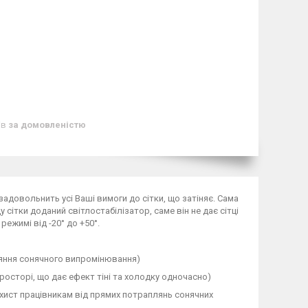
ів
за домовленістю
задовольнить усі Ваші вимоги до сітки, що затіняє. Сама
сітки доданий світлостабілізатор, саме він не дає сітці
ежимі від -20° до +50°.
ляння сонячного випромінювання)
росторі, що дає ефект тіні та холодку одночасно)
захист працівникам від прямих потраплянь сонячних