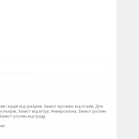
ев і кущів від гризунів, Захист врожаю від птахів, Для
ольєрів, Захист від вітру, Універсальна, Захист рослин
 Захист рослин від граду
лен