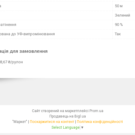
а
50 м
Зелений
затінення
90 %
зована до УФ-випромінювання
Так
ація для замовлення
8,67 ₴/рулон
Сайт створений на маркетплейсі
Prom.ua
Продавець на Bigl.ua
"Маркет" |
Поскаржитися на контент
|
Політика конфіденційності
Select Language
▼