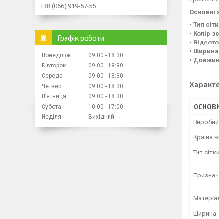
+38 (066) 919-57-55
Основні 
• Тип сіт
• Колір з
Графік роботи
• Відсото
• Ширина 
Понеділок
09:00
18:30
• Довжина
Вівторок
09:00
18:30
Середа
09:00
18:30
Характ
Четвер
09:00
18:30
Пʼятниця
09:00
18:30
ОСНОВН
Субота
10:00
17:00
Неділя
Вихідний
Виробни
Країна 
Тип сітк
Признач
Матеріа
Ширина