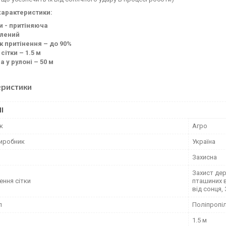
характеристики:
ки - притіняюча
елений
к притінення – до 90%
сітки – 1.5 м
 у рулоні – 50 м
еристики
І
к
Агро
виробник
Україна
и
Захисна
Захист дер
ення сітки
пташиних в
від сонця,
л
Поліпропі
1.5 м