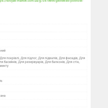
tps://svoyak-market.com.ua/g73419894-geotekstil-plotnost-
ьний
 Для покрівлі, Для підлог, Для підвалів, Для фасадів, Для
ля басейнів, Для резервуарів, Для балконів, Для стін,
менту
ль
вана