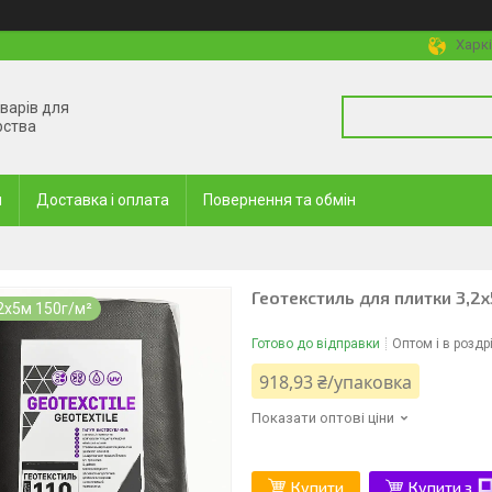
Харкі
оварів для
рства
и
Доставка і оплата
Повернення та обмін
Геотекстиль для плитки 3,2х
2х5м 150г/м²
Готово до відправки
Оптом і в роздр
918,93 ₴/упаковка
Показати оптові ціни
Купити
Купити з