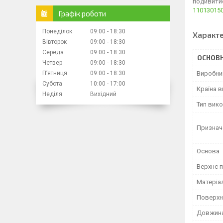
подивитис
11013015
Графік роботи
Понеділок
09:00
18:30
Характ
Вівторок
09:00
18:30
Середа
09:00
18:30
ОСНОВН
Четвер
09:00
18:30
Пʼятниця
09:00
18:30
Виробни
Субота
10:00
17:00
Країна 
Неділя
Вихідний
Тип вик
Признач
Основа
Верхнє 
Матеріа
Поверхн
Довжин