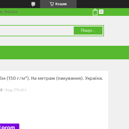
Кошик
в, Україна
Пошук...
5м (150 г/м²). На метраж (пакування). Україна.
іб
Код:
ГПУ-011