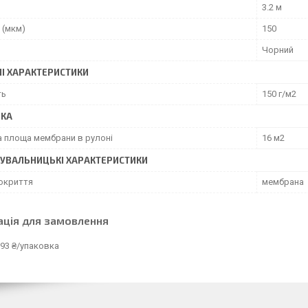
3.2 м
 (мкм)
150
Чорний
НІ ХАРАКТЕРИСТИКИ
ть
150 г/м2
ВКА
а площа мембрани в рулоні
16 м2
УВАЛЬНИЦЬКІ ХАРАКТЕРИСТИКИ
окриття
мембрана
ація для замовлення
93 ₴/упаковка