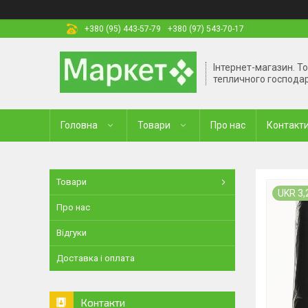
+380 (95) 443-57-79
+380 (97) 543-70-17
Інтернет-магазин. Т
тепличного господа
Головна
Товари
Про нас
Контакт
Товари
UKR 3,
Про нас
Відгуки
Доставка і оплата
Контакти