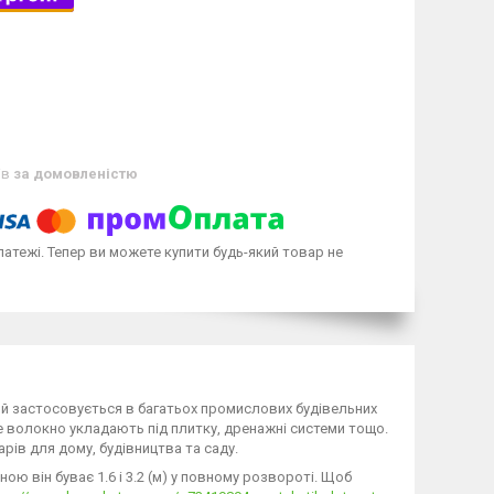
ів
за домовленістю
латежі. Тепер ви можете купити будь-який товар не
й застосовується в багатьох промислових будівельних
не волокно укладають під плитку, дренажні системи тощо.
рів для дому, будівництва та саду.
ною він буває 1.6 і 3.2 (м) у повному розвороті. Щоб