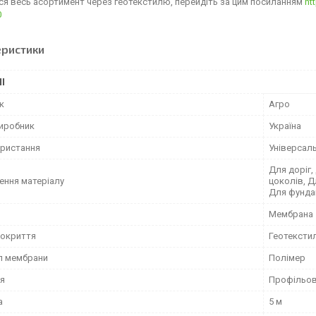
я весь асортимент через геотекстилю, перейдіть за цим посиланням
ht
0
еристики
І
к
Агро
виробник
Україна
ористання
Універсал
Для доріг,
ення матеріалу
цоколів, Д
Для фунда
Мембрана
покриття
Геотексти
л мембрани
Полімер
я
Профільо
а
5 м