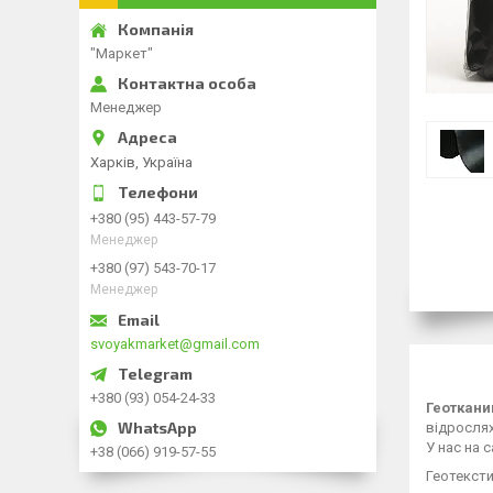
"Маркет"
Менеджер
Харків, Україна
+380 (95) 443-57-79
Менеджер
+380 (97) 543-70-17
Менеджер
svoyakmarket@gmail.com
+380 (93) 054-24-33
Геоткани
відрослях
У нас на 
+38 (066) 919-57-55
Геотексти