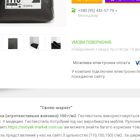
+380 (95) 443-57-79
Менеджер
повернення товару протягом 14 дн
У компанії підключені електронні п
покидаючи сайту.
"Свояк-маркет"
на (агротекстильне волокно) 150 г/м2.
Геотекстиль використовується 
. У медицині. Геотекстиль потрібний під час виробництва меблів. Рулон
сайті
https://svoyak-market.com.ua/
ви можете знайти багато корисних това
ль представлений у нас на сайті 3 щільностях (110,130,150) г/м2. За шири