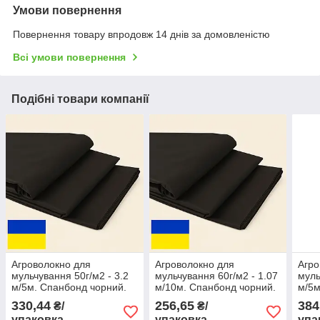
Умови повернення
Повернення товару впродовж 14 днів за домовленістю
Всі умови повернення
Подібні товари компанії
Агроволокно для
Агроволокно для
Агро
мульчування 50г/м2 - 3.2
мульчування 60г/м2 - 1.07
муль
м/5м. Спанбонд чорний.
м/10м. Спанбонд чорний.
м/5м
Україна.
Україна.
Укра
330,44
256,65
384
₴/
₴/
упаковка
упаковка
упа