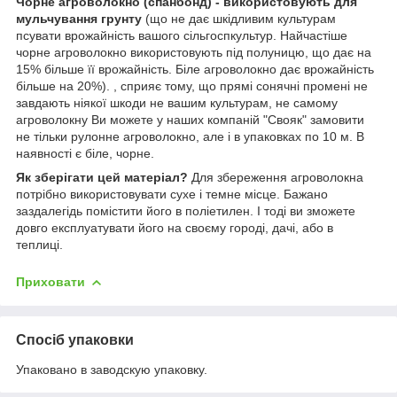
Чорне агроволокно (спанбонд) - використовують для
мульчування грунту
(що не дає шкідливим культурам
псувати врожайність вашого сільгоспкультур. Найчастіше
чорне агроволокно використовують під полуницю, що дає на
15% більше її врожайність. Біле агроволокно дає врожайність
більше на 20%). , сприяє тому, що прямі сонячні промені не
завдають ніякої шкоди не вашим культурам, не самому
агроволокну Ви можете у наших компаній "Свояк" замовити
не тільки рулонне агроволокно, але і в упаковках по 10 м. В
наявності є біле, чорне.
Як зберігати цей матеріал?
Для збереження агроволокна
потрібно використовувати сухе і темне місце. Бажано
заздалегідь помістити його в поліетилен. І тоді ви зможете
довго експлуатувати його на своєму городі, дачі, або в
теплиці.
Приховати
Спосіб упаковки
Упаковано в заводскую упаковку.