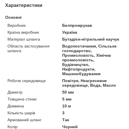
Характеристики
Основні
Виробник
Белпромрукав
Країна виробник
Україна
Матеріал шланга
Бутадієн-нітрильний каучук
Область застосування
Водопостачання, Сільське
шланга
господарство,
Промисловість, Хімічна
промисловість,
Будівництво,
Нафтопродукти,
Машинобудування
Робоче середовище
Повітря, Неагресивне
середовище, Вода, Масло
Діаметр
50 мм
Товщина стінки
5 мм
Довжина
10 м
Кількість шарів
3
Армований шланг
Так
Колір
Чорний