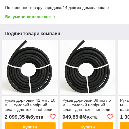
Повернення товару впродовж 14 днів за домовленістю
Всі умови повернення
Подібні товари компанії
Рукав дорновий 42 мм / 10
Рукав дорновий 38 мм / 5
Рука
м — гумовий напірний
м — гумовий напірний
м — 
шланг для технічної води
шланг для технічної води
шлан
та повітря.
та повітря.
та п
2 099,35
949,85
1 3
₴/бухта
₴/бухта
Купити
Купити