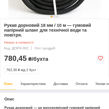
Рукав дорновий 18 мм / 10 м — гумовий
напірний шланг для технічної води та
повітря.
Немає в наявності
Код: ДОРН-002
Опт і роздріб
780,45
₴/бухта
762,30 ₴
від 2 бухт
Опис
Характеристики
Доставка
Оплата
Умови п
Опис
Рукав дорновий — це високоякісний гумовий напірний