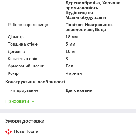
Деревообробка, Харчова
промисловість,
Будівництво,
Машинобудування
Робоче середовище
Повітря, Неагресивне
середовище, Вода
Діаметр
18 мм
Товщина стінки
5 мм
Довжина
10 м
Кількість шарів
3
Армований шланг
Так
Колір
Чорний
Конструктивні особливості
Тип армування
Діагональне
Приховати
Умови доставки
Нова Пошта