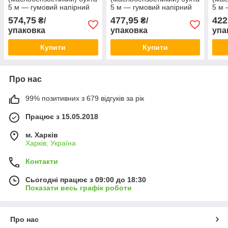
5 м — гумовий напірний
5 м — гумовий напірний
5 м 
для бензину, мастил та
для бензину, мастил та
для 
574,75
477,95
422
₴/
₴/
технічних рідин
технічних рідин
техн
упаковка
упаковка
упа
Купити
Купити
Про нас
99% позитивних з 679 відгуків за рік
Працює з 15.05.2018
м. Харків
Харків, Україна
Контакти
Сьогодні працює з 09:00 до 18:30
Показати весь графік роботи
Про нас