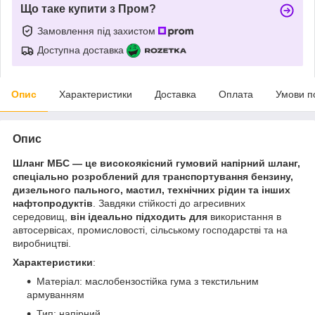
Що таке купити з Пром?
Замовлення під захистом
Доступна доставка
Опис
Характеристики
Доставка
Оплата
Умови п
Опис
Шланг МБС — це високоякісний гумовий напірний шланг,
спеціально розроблений для транспортування бензину,
дизельного пального, мастил, технічних рідин та інших
нафтопродуктів
. Завдяки стійкості до агресивних
середовищ,
він ідеально підходить для
використання в
автосервісах, промисловості, сільському господарстві та на
виробництві.
Характеристики
:
Матеріал: маслобензостійка гума з текстильним
армуванням
Тип: напірний