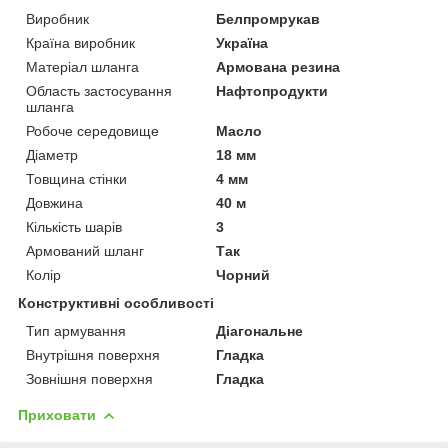
Виробник
Белпромрукав
Країна виробник
Україна
Матеріал шланга
Армована резина
Область застосування
Нафтопродукти
шланга
Робоче середовище
Масло
Діаметр
18 мм
Товщина стінки
4 мм
Довжина
40 м
Кількість шарів
3
Армований шланг
Так
Колір
Чорний
Конструктивні особливості
Тип армування
Діагональне
Внутрішня поверхня
Гладка
Зовнішня поверхня
Гладка
Приховати