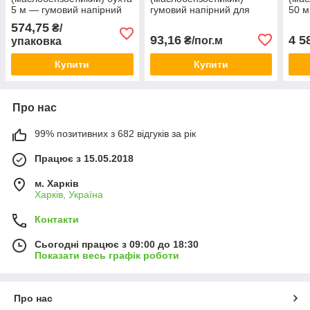
5 м — гумовий напірний
гумовий напірний для
50 м
для бензину, мастил та
бензину, мастил та
для 
574,75
₴/
технічних рідин
технічних рідин
техн
93,16
4 5
₴/пог.м
упаковка
Купити
Купити
Про нас
99% позитивних з 682 відгуків за рік
Працює з 15.05.2018
м. Харків
Харків, Україна
Контакти
Сьогодні працює з 09:00 до 18:30
Показати весь графік роботи
Про нас