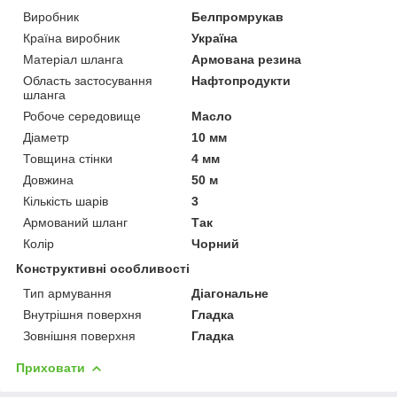
Виробник
Белпромрукав
Країна виробник
Україна
Матеріал шланга
Армована резина
Область застосування
Нафтопродукти
шланга
Робоче середовище
Масло
Діаметр
10 мм
Товщина стінки
4 мм
Довжина
50 м
Кількість шарів
3
Армований шланг
Так
Колір
Чорний
Конструктивні особливості
Тип армування
Діагональне
Внутрішня поверхня
Гладка
Зовнішня поверхня
Гладка
Приховати