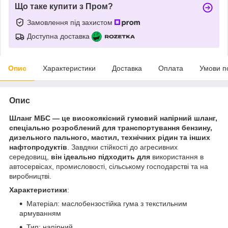
Що таке купити з Пром?
Замовлення під захистом
Доступна доставка
Опис
Характеристики
Доставка
Оплата
Умови п
Опис
Шланг МБС — це високоякісний гумовий напірний шланг,
спеціально розроблений для транспортування бензину,
дизельного пального, мастил, технічних рідин та інших
нафтопродуктів
. Завдяки стійкості до агресивних
середовищ,
він ідеально підходить для
використання в
автосервісах, промисловості, сільському господарстві та на
виробництві.
Характеристики
:
Матеріал: маслобензостійка гума з текстильним
армуванням
Тип: напірний