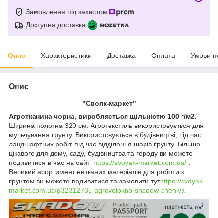
Замовлення під захистом
Доступна доставка
Опис
Характеристики
Доставка
Оплата
Умови п
Опис
"Свояк-маркет"
Агротканина чорна, виробляється щільністю 100 г/м2.
Ширина полотна 320 см. Агротекстиль використовується для
мульчування ґрунту. Використовується в будівництві, під час
ландшафтних робіт, під час відділення шарів ґрунту. Більше
цікавого для дому, саду, будівництва та городу ви можете
подивитися в нас на сайті
https://svoyak-market.com.ua/
.
Великий асортимент нетканих матеріалів для роботи з
ґрунтом ви можете подивитися та замовити тут
https://svoyak-
market.com.ua/g32312735-agrovolokno-shadow-chehiya