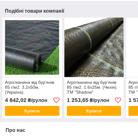
Подібні товари компанії
Агротканина від бур'янів
Агротканина від бур'янів
Агро
85 г/м2. 3,2х50м.
85 г/м2. 1.6х25м. (Чехія).
85 г
(Україна).
ТМ "Shadow"
ТМ 
4 842,02
1 253,65
1 5
₴/рулон
₴/рулон
Купити
Купити
Про нас