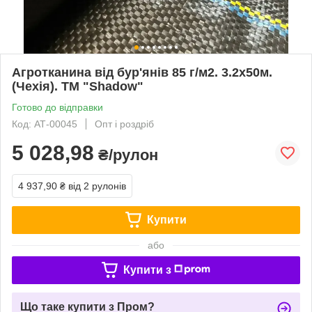
Агротканина від бур'янів 85 г/м2. 3.2х50м.
(Чехія). ТМ "Shadow"
Готово до відправки
Код: АТ-00045
Опт і роздріб
5 028,98
₴/рулон
4 937,90 ₴
від 2 рулонів
Купити
або
Купити з
Що таке купити з Пром?