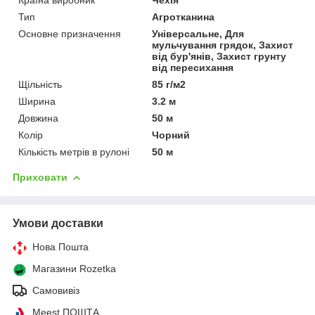
Країна виробник
Чехія
Тип
Агротканина
Основне призначення
Універсальне, Для
мульчування грядок, Захист
від бур'янів, Захист грунту
від пересихання
Щільність
85 г/м2
Ширина
3.2 м
Довжина
50 м
Колір
Чорний
Кількість метрів в рулоні
50 м
Приховати
Умови доставки
Нова Пошта
Магазини Rozetka
Самовивіз
Meest ПОШТА