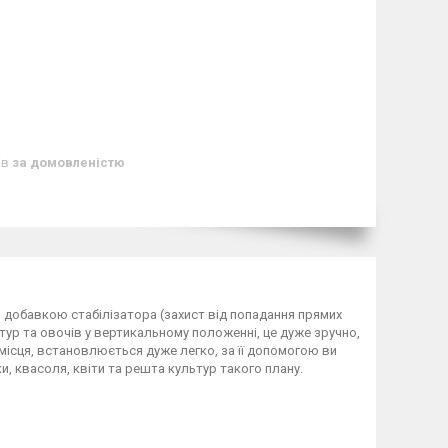
ів
за домовленістю
 добавкою стабілізатора (захист від попадання прямих
р та овочів у вертикальному положенні, це дуже зручно,
о місця, встановлюється дуже легко, за її допомогою ви
ки, квасоля, квіти та решта культур такого плану.