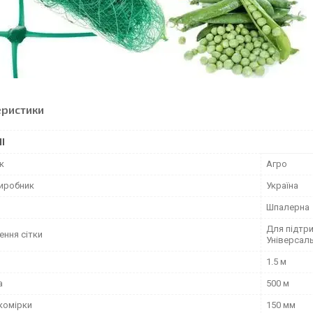
еристики
І
к
Агро
виробник
Україна
и
Шпалерна
Для підтри
ення сітки
Універсал
1.5 м
а
500 м
комірки
150 мм