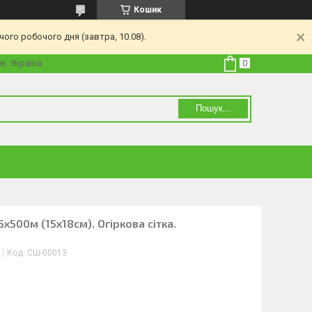
Кошик
ого робочого дня (завтра, 10.08).
в, Україна
Пошук...
.5х500м (15х18см). Огіркова сітка.
Код:
СШ-00013