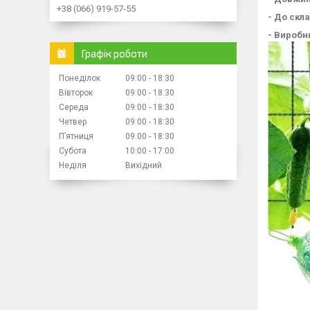
+38 (066) 919-57-55
- До скл
- Виробн
Графік роботи
Понеділок
09:00
18:30
Вівторок
09:00
18:30
Середа
09:00
18:30
Четвер
09:00
18:30
Пʼятниця
09:00
18:30
Субота
10:00
17:00
Неділя
Вихідний