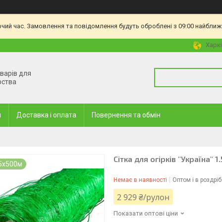
очий час. Замовлення та повідомлення будуть оброблені з 09:00 найближч
Харкі
оварів для
рства
и
Доставка і оплата
Повернення та обмін
Сітка для огірків "Україна" 1
.5x500м
Немає в наявності
Оптом і в роздріб
2 929 ₴/рулон
Показати оптові ціни