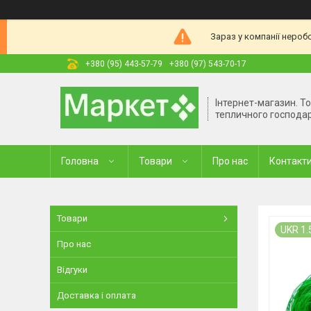
Зараз у компанії нероб
+380 (95) 443-57-79
+380 (97) 543-70-17
Інтернет-магазин. Т
тепличного господа
Головна
Товари
Про нас
Контакт
Товари
UKR 1
Про нас
Відгуки
Доставка і оплата