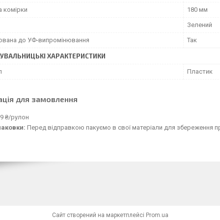
 комірки
180 мм
Зелений
зована до УФ-випромінювання
Так
УВАЛЬНИЦЬКІ ХАРАКТЕРИСТИКИ
л
Пластик
ація для замовлення
9 ₴/рулон
паковки:
Перед відправкою пакуємо в свої матеріали для збереження пр
Сайт створений на маркетплейсі
Prom.ua