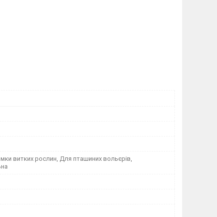
мки витких рослин, Для пташиних вольєрів,
ьна