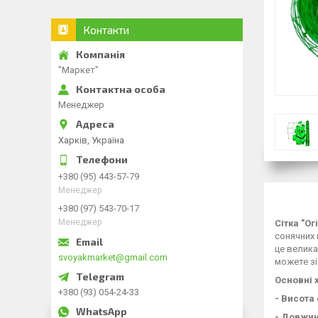
Контакти
"Маркет"
Менеджер
Харків, Україна
+380 (95) 443-57-79
Менеджер
+380 (97) 543-70-17
Менеджер
Сітка "Ог
сонячних 
це велика
svoyakmarket@gmail.com
можете зі
Основні 
+380 (93) 054-24-33
- Висота 
- Довжин