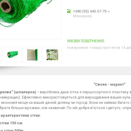
+380 (95) 443-57-79
Менеджер
повернення товару протягом 14 дн
"Свояк - маркет"
іркова" (шпалерна) -
вироблена дана сітка з першосортного пластику з
найкращих). Ефективно використовується для вирощування ваших культу
 економія місця на вашій дачній ділянці чи городі. Вона не займає багат
брати більше врожаю, ніж зазвичай. По ній добре в'ються і цвітуть: огір
характеристики сітки:
сітки 150 см.
а сітки 500м.