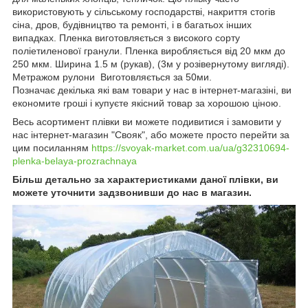
використовують у сільському господарстві, накриття стогів
сіна, дров, будівництво та ремонті, і в багатьох інших
випадках. Пленка виготовляється з високого сорту
поліетиленової гранули. Пленка виробляється від 20 мкм до
250 мкм. Ширина 1.5 м (рукав), (3м у розівернутому вигляді).
Метражом рулони Виготовляється за 50ми.
Позначає декілька які вам товари у нас в інтернет-магазіні, ви
економите гроші і купуєте якісний товар за хорошою ціною.
Весь асортимент плівки ви можете подивитися і замовити у
нас інтернет-магазин "Свояк", або можете просто перейти за
цим посиланням
https://svoyak-market.com.ua/ua/g32310694-
plenka-belaya-prozrachnaya
Більш детально за характеристиками даної плівки, ви
можете уточнити задзвонивши до нас в магазин.