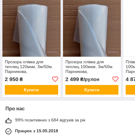
Прозора плівка для
Прозора плівка для
Плів
теплиц 120мкм, 3м/50м.
теплиц 100мкм, 3м/50м.
100м
Парникова,
Парникова,
Парн
поліетиленова.
поліетиленова.
полі
2 950
2 499
4 8
₴
₴/рулон
Купити
Купити
Про нас
99% позитивних з 684 відгуків за рік
Працює з 15.05.2018