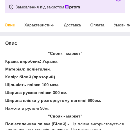
Замовлення під захистом
Опис
Характеристики
Доставка
Оплата
Умови п
Опис
"Свояк - маркет"
Країна виробник: Україна.
Матеріал: поліетилен.
Колір: білий (прозорий).
Щільність плівки 100 мкм.
Ширина рукава плівки 300 см.
Ширина плівки у розгорнутому вигляді 600см.
Намота в рулоні 50м.
"Свояк - маркет"
Поліетиленова плівка (Білий) -
Ця плівка використовується
для маленьких хлопців, тепличок. Цю плівку часто