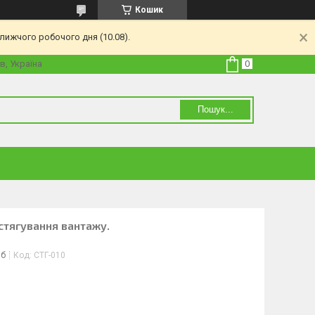
Кошик
лижчого робочого дня (10.08).
в, Україна
Пошук...
стягування вантажу.
іб
Код:
СТГ-010