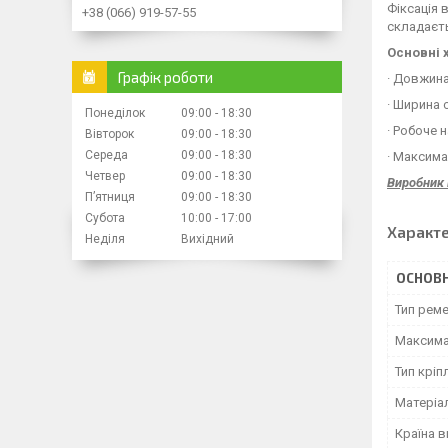
Фіксація 
+38 (066) 919-57-55
складаєть
Основні 
Графік роботи
· Довжина
· Ширина 
Понеділок
09:00
18:30
· Робоче 
Вівторок
09:00
18:30
Середа
09:00
18:30
· Максима
Четвер
09:00
18:30
Виробник 
Пʼятниця
09:00
18:30
Субота
10:00
17:00
Характ
Неділя
Вихідний
ОСНОВН
Тип рем
Максима
Тип кріп
Матеріа
Країна 