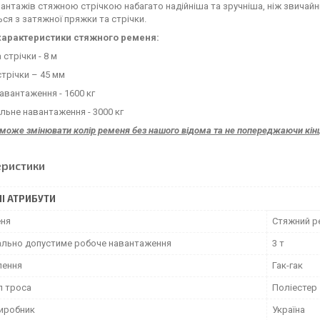
вантажів стяжною стрічкою набагато надійніша та зручніша, ніж звичай
ся з затяжної пряжки та стрічки.
характеристики стяжного ременя:
 стрічки - 8 м
стрічки – 45 мм
навантаження - 1600 кг
льне навантаження - 3000 кг
може змінювати колір ременя без нашого відома та не попереджаючи кін
еристики
І АТРИБУТИ
еня
Стяжний р
льно допустиме робоче навантаження
3 т
лення
Гак-гак
л троса
Поліестер
виробник
Україна