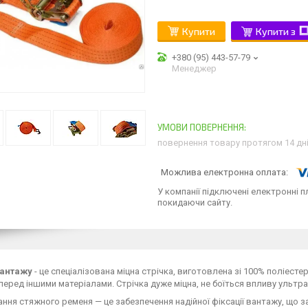
Купити
Купити з
+380 (95) 443-57-79
Менеджер
повернення товару протягом 14 дн
У компанії підключені електронні п
покидаючи сайту.
вантажу
- це спеціалізована міцна стрічка, виготовлена зі 100% поліест
перед іншими матеріалами. Стрічка дуже міцна, не боїться впливу ультр
ння стяжного ременя — це забезпечення надійної фіксації вантажу, що з