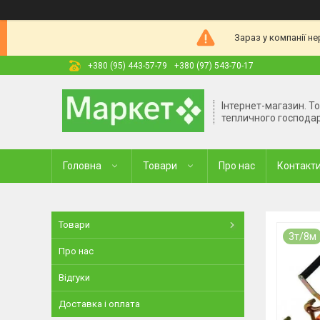
Зараз у компанії н
+380 (95) 443-57-79
+380 (97) 543-70-17
Інтернет-магазин. Т
тепличного господа
Головна
Товари
Про нас
Контакт
Товари
3т/8м
Про нас
Відгуки
Доставка і оплата