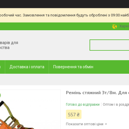
еробочий час. Замовлення та повідомлення будуть оброблені з 09:00 найб
Харкі
оварів для
рства
и
Доставка і оплата
Повернення та обмін
Ремінь стяжний 3т/8м. Для 
Готово до відправки
Оптом і в роздр
557 ₴
Показати оптові ціни