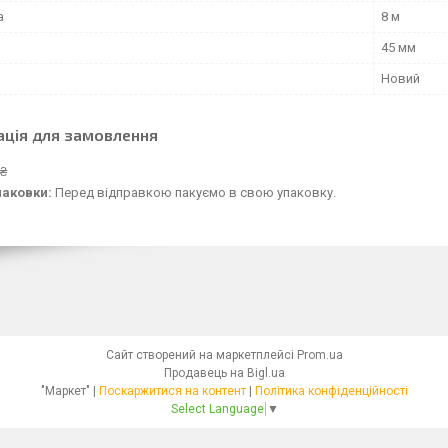
а
8 м
45 мм
Новий
ація для замовлення
 ₴
паковки:
Перед відправкою пакуємо в свою упаковку.
Сайт створений на маркетплейсі
Prom.ua
Продавець на Bigl.ua
"Маркет" |
Поскаржитися на контент
|
Політика конфіденційності
Select Language
▼