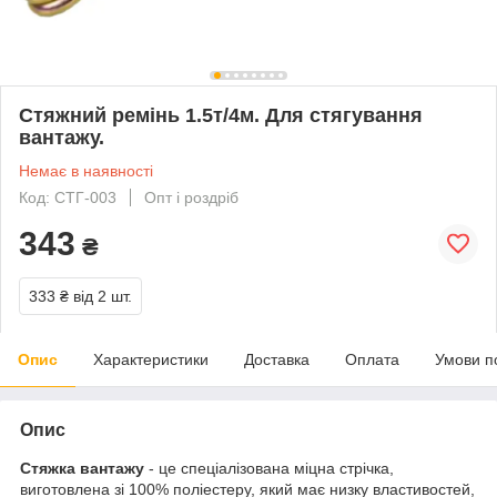
Стяжний ремінь 1.5т/4м. Для стягування
вантажу.
Немає в наявності
Код: СТГ-003
Опт і роздріб
343
₴
333 ₴
від 2 шт.
Опис
Характеристики
Доставка
Оплата
Умови п
Опис
Стяжка вантажу
- це спеціалізована міцна стрічка,
виготовлена зі 100% поліестеру, який має низку властивостей,