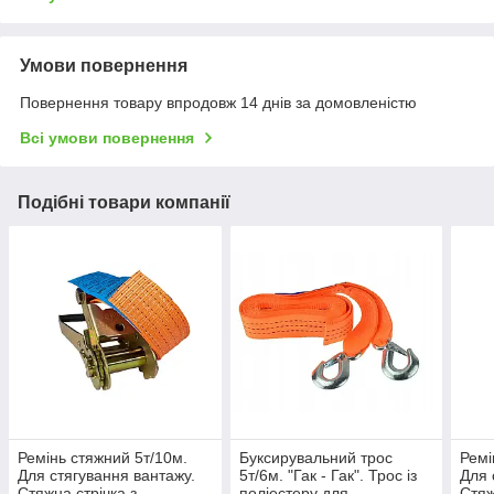
Умови повернення
Повернення товару впродовж 14 днів за домовленістю
Всі умови повернення
Подібні товари компанії
Ремінь стяжний 5т/10м.
Буксирувальний трос
Ремі
Для стягування вантажу.
5т/6м. "Гак - Гак". Трос із
Для 
Стяжна стрічка з
поліестеру для
Стяж