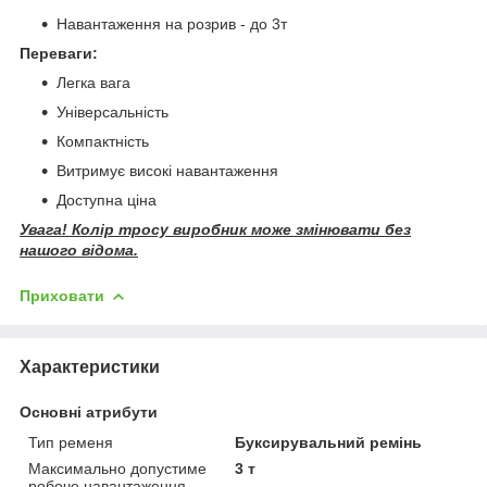
Навантаження на розрив - до 3т
Переваги:
Легка вага
Універсальність
Компактність
Витримує високі навантаження
Доступна ціна
Увага! Колір тросу виробник може змінювати без
нашого відома.
Приховати
Характеристики
Основні атрибути
Тип ременя
Буксирувальний ремінь
Максимально допустиме
3 т
робоче навантаження