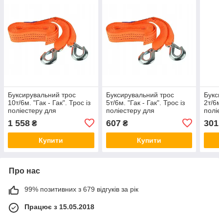
Буксирувальний трос
Буксирувальний трос
Букс
10т/6м. "Гак - Гак". Трос із
5т/6м. "Гак - Гак". Трос із
2т/6м
поліестеру для
поліестеру для
полі
транспортування
транспортування
тран
1 558
607
301
₴
₴
автомобіля.
автомобіля.
авто
Купити
Купити
Про нас
99% позитивних з 679 відгуків за рік
Працює з 15.05.2018