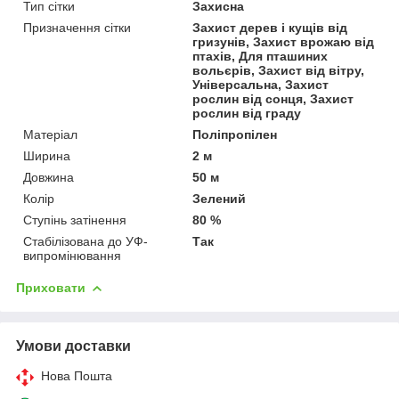
Тип сітки
Захисна
Призначення сітки
Захист дерев і кущів від
гризунів, Захист врожаю від
птахів, Для пташиних
вольєрів, Захист від вітру,
Універсальна, Захист
рослин від сонця, Захист
рослин від граду
Матеріал
Поліпропілен
Ширина
2 м
Довжина
50 м
Колір
Зелений
Ступінь затінення
80 %
Стабілізована до УФ-
Так
випромінювання
Приховати
Умови доставки
Нова Пошта