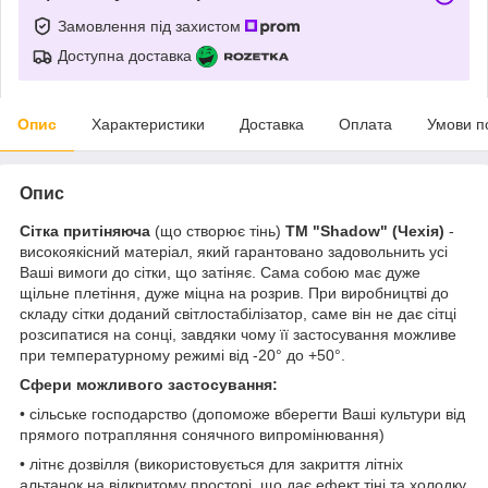
Замовлення під захистом
Доступна доставка
Опис
Характеристики
Доставка
Оплата
Умови п
Опис
Сітка притіняюча
(що створює тінь)
ТМ "Shadow" (Чехія)
-
високоякісний матеріал, який гарантовано задовольнить усі
Ваші вимоги до сітки, що затіняє. Сама собою має дуже
щільне плетіння, дуже міцна на розрив. При виробництві до
складу сітки доданий світлостабілізатор, саме він не дає сітці
розсипатися на сонці, завдяки чому її застосування можливе
при температурному режимі від -20° до +50°.
Сфери можливого застосування:
• сільське господарство (допоможе вберегти Ваші культури від
прямого потрапляння сонячного випромінювання)
• літнє дозвілля (використовується для закриття літніх
альтанок на відкритому просторі, що дає ефект тіні та холодку