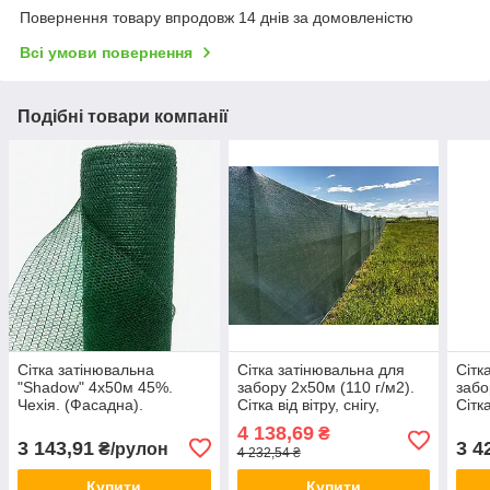
Повернення товару впродовж 14 днів за домовленістю
Всі умови повернення
Подібні товари компанії
Сітка затінювальна
Сітка затінювальна для
Сітк
"Shadow" 4х50м 45%.
забору 2х50м (110 г/м2).
забо
Чехія. (Фасадна).
Сітка від вітру, снігу,
Сітка
сонячних променів. Чехія
соня
4 138,69
₴
ТМ "Shadow".
ТМ "
3 143,91
3 4
₴/рулон
4 232,54 ₴
Купити
Купити