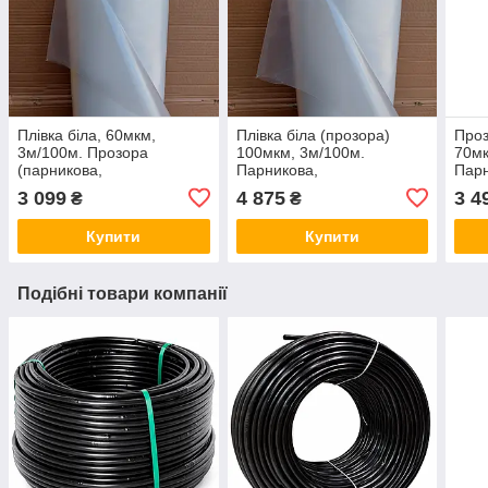
Плівка біла, 60мкм,
Плівка біла (прозора)
Проз
3м/100м. Прозора
100мкм, 3м/100м.
70мк
(парникова,
Парникова,
Парн
поліетиленова).
поліетиленова.
полі
3 099
4 875
3 4
₴
₴
Купити
Купити
Подібні товари компанії