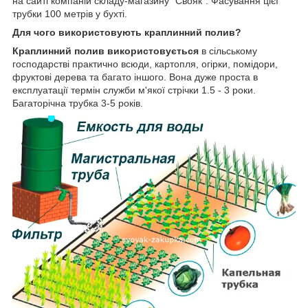
на сайті компаній складу-магазину "Свояк". Фасування цієї
трубки 100 метрів у бухті.
Для чого використовують краплинний полив?
Краплинний полив використовується
в сільському
господарстві практично всюди, картопля, огірки, помідори,
фруктові дерева та багато іншого. Вона дуже проста в
експлуатації термін служби м'якої стрічки 1.5 - 3 роки.
Багаторічна трубка 3-5 років.