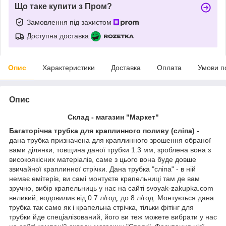
Що таке купити з Пром?
Замовлення під захистом
Доступна доставка
Опис
Характеристики
Доставка
Оплата
Умови п
Опис
Склад - магазин "Маркет"
Багаторічна трубка для краплинного поливу (сліпа) -
дана трубка призначена для краплинного зрошення обраної
вами ділянки, товщина даної трубки 1.3 мм, зроблена вона з
високоякісних матеріалів, саме з цього вона буде довше
звичайної краплинної стрічки. Дана трубка "сліпа" - в ній
немає емітерів, ви самі монтуєте крапельниці там де вам
зручно, вибір крапельниць у нас на сайті svoyak-zakupka.com
великий, водовилив від 0.7 л/год, до 8 л/год. Монтується дана
трубка так само як і крапельна стрічка, тільки фітінг для
трубки йде спеціалізований, його ви теж можете вибрати у нас