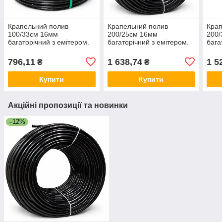
Крапельний полив
Крапельний полив
Крап
100/33см 16мм
200/25см 16мм
200
багаторічний з емітером.
багаторічний з емітером.
бага
(Крапельна трубка).
(Крапельна трубка).
(Кра
796,11
1 638,74
1 5
₴
₴
Купити
Купити
Акційні пропозиції та новинки
–12%