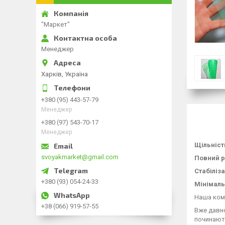
"Маркет"
Менеджер
Харків, Україна
+380 (95) 443-57-79
Менеджер
+380 (97) 543-70-17
Менеджер
Щільніст
svoyakmarket@gmail.com
Повний р
Стабіліза
+380 (93) 054-24-33
Мінімаль
Наша комп
+38 (066) 919-57-55
Вже давно
починають