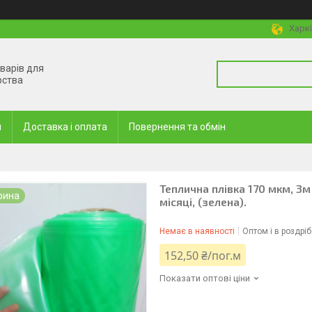
Харкі
оварів для
рства
и
Доставка і оплата
Повернення та обмін
Теплична плівка 170 мкм, 3м
рина
місяці, (зелена).
Немає в наявності
Оптом і в роздріб
152,50 ₴/пог.м
Показати оптові ціни