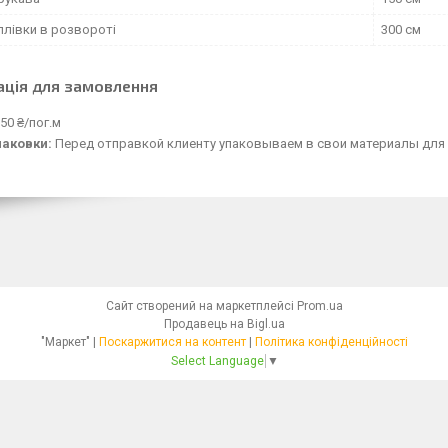
плівки в розвороті
300 см
ація для замовлення
50 ₴/пог.м
паковки:
Перед отправкой клиенту упаковываем в свои материалы для 
Сайт створений на маркетплейсі
Prom.ua
Продавець на Bigl.ua
"Маркет" |
Поскаржитися на контент
|
Політика конфіденційності
Select Language
▼