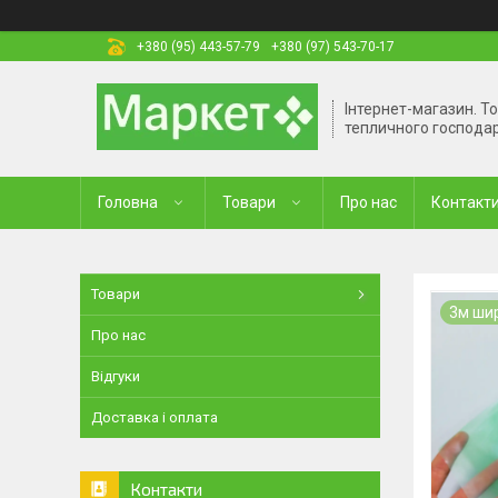
+380 (95) 443-57-79
+380 (97) 543-70-17
Інтернет-магазин. Т
тепличного господа
Головна
Товари
Про нас
Контакт
Товари
3м ши
Про нас
Відгуки
Доставка і оплата
Контакти