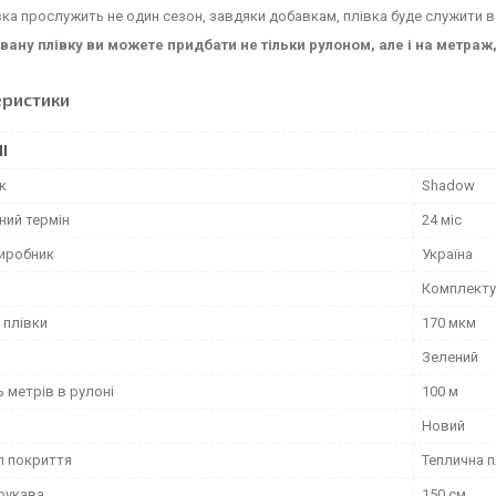
ка прослужить не один сезон, завдяки добавкам, плівка буде служити ва
овану плівку ви можете придбати не тільки рулоном, але і на метра
еристики
І
к
Shadow
ний термін
24 міс
виробник
Україна
Комплект
 плівки
170 мкм
Зелений
ь метрів в рулоні
100 м
Новий
л покриття
Теплична п
рукава
150 см