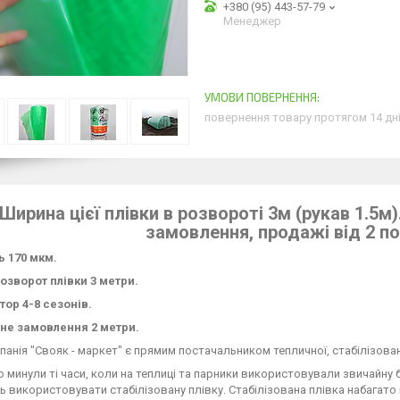
+380 (95) 443-57-79
Менеджер
повернення товару протягом 14 дн
Ширина цієї плівки в розвороті 3м (рукав 1.5м
замовлення, продажі від 2 по
ь 170 мкм.
озворот плівки 3 метри.
тор 4-8 сезонів.
не замовлення 2 метри.
анія "Свояк - маркет" є прямим постачальником тепличної, стабілізовано
 минули ті часи, коли на теплиці та парники використовували звичайну б
 використовувати стабілізовану плівку. Стабілізована плівка набагато 