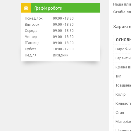
Наша плів
Графік роботи
Стабіліз
Понеділок
09:00
18:30
Вівторок
09:00
18:30
Характ
Середа
09:00
18:30
Четвер
09:00
18:30
ОСНОВН
Пʼятниця
09:00
18:30
Виробни
Субота
10:00
17:00
Неділя
Вихідний
Гарантій
Країна 
Тип
Товщина
Колір
Кількіст
Стан
Матеріа
Ширина 