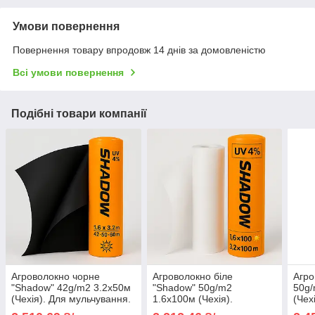
Умови повернення
Повернення товару впродовж 14 днів за домовленістю
Всі умови повернення
Подібні товари компанії
Агроволокно чорне
Агроволокно біле
Агро
"Shadow" 42g/m2 3.2х50м
"Shadow" 50g/m2
50g/
(Чехія). Для мульчування.
1.6х100м (Чехія).
(Чех
Спанбонд чорний.