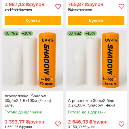
1 987,12
765,87
₴/рулон
₴/рулон
2 614,63 ₴/рулон
911,75 ₴/рулон
Купити
Купити
30 г/м2
–16%
30 г/м2
–16%
Агроволокно "Shadow"
30g/m2 1.6х100м (Чехія).
Агроволокно 30г/м2 біле
Біле.
3.2х100м "Shadow" Чехія.
Готово до відправки
Готово до відправки
1 393,77
2 646,33
₴/рулон
₴/рулон
1 659,25 ₴/рулон
3 150,39 ₴/рулон