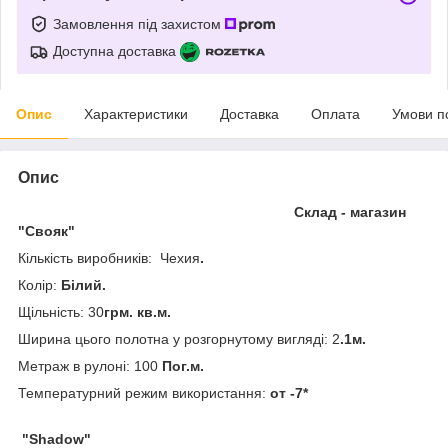
Замовлення під захистом
Доступна доставка
Опис
Характеристики
Доставка
Оплата
Умови п
Опис
Склад - магазин
"Свояк"
Кількість виробників: Чехия
.
Колір:
Білий.
Щільність: 30
грм. кв.м.
Ширина цього полотна у розгорнутому вигляді: 2
.1м.
Метраж в рулоні: 100
Пог.м.
Температурний режим використання:
от -7*
"Shadow"