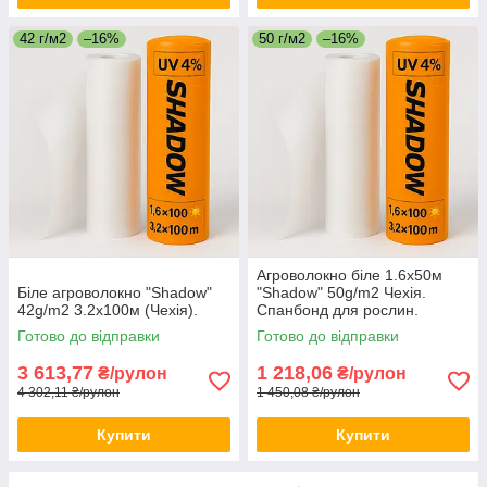
42 г/м2
–16%
50 г/м2
–16%
Агроволокно біле 1.6х50м
Біле агроволокно "Shadow"
"Shadow" 50g/m2 Чехія.
42g/m2 3.2х100м (Чехія).
Спанбонд для рослин.
Готово до відправки
Готово до відправки
3 613,77
1 218,06
₴/рулон
₴/рулон
4 302,11 ₴/рулон
1 450,08 ₴/рулон
Купити
Купити