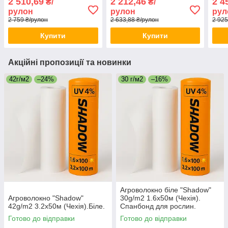
2 510,69
2 212,46
2 4
₴/
₴/
рулон
рулон
рул
2 759 ₴/рулон
2 633,88 ₴/рулон
2 925
Купити
Купити
Акційні пропозиції та новинки
42г/м2
–24%
30 г/м2
–16%
Агроволокно біле "Shadow"
Агроволокно "Shadow"
30g/m2 1.6х50м (Чехія).
42g/m2 3.2х50м (Чехія).Біле.
Спанбонд для рослин.
Готово до відправки
Готово до відправки