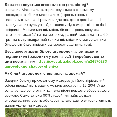
Де застосовується агроволокно (спанбонд)? -
схований Матеріали використовуються в сільському
господарстві, білим матеріалом (агроволокном)
накопичуються ваші рослини для швидкого дозрівання і
виходу ваших культур , Для захисту від заморозків, птахів і
шкідників. Мінімальна щільність білого агроволокну яка
виготовляється 17 гм. на метр квадратний, максимальна 60
грм. на метр квадратний (а чим щільнішим є матеріал, тим
більше він буде зігрівати від морозу ваші культури).
Весь ассортимент білого агроволокна, ви можете
подивитися і замовити у нас на сайті перейшовши за
цим посиланням
https://svoyak-zakupka.com/g24870273-
agrovolokno-shadow-chehiya
Як білий агроволокно впливає на врожай?
Завдяки білому прихованому матеріалу, і його зігріваючий
ефект врожайність ваших культур зростає на 15-20%. А це
означає, що воно окупиться вже після першого збору вашого
врожаю. Саме за цим 90% людей, які займаються
вирощуванням овочів або фруктів, вже давно використовують
даний укривний матеріал.