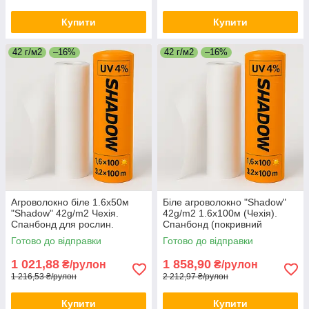
Купити
Купити
42 г/м2
–16%
42 г/м2
–16%
Агроволокно біле 1.6х50м
Біле агроволокно "Shadow"
"Shadow" 42g/m2 Чехія.
42g/m2 1.6х100м (Чехія).
Спанбонд для рослин.
Спанбонд (покривний
матеріал). Ширина 1.60.
Готово до відправки
Готово до відправки
1 021,88
1 858,90
₴/рулон
₴/рулон
1 216,53 ₴/рулон
2 212,97 ₴/рулон
Купити
Купити