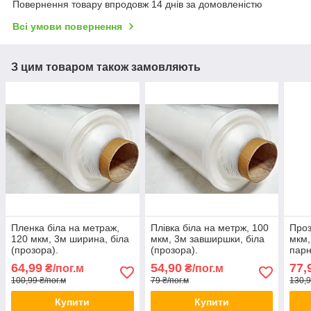
Повернення товару впродовж 14 днів за домовленістю
Всі умови повернення
З цим товаром також замовляють
Пленка біла на метраж,
Плівка біла на метрж, 100
Проз
120 мкм, 3м ширина, біла
мкм, 3м завширшки, біла
мкм,
(прозора).
(прозора).
парн
64,99
54,90
77,
₴/пог.м
₴/пог.м
100,99 ₴/пог.м
79 ₴/пог.м
130,9
Купити
Купити