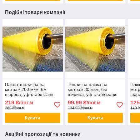
Подібні товари компанії
Плівка теплична на
Теплична плівка на
Плів
метраж 200 мкм, 6м
метраж 80 мкм, 6м
метр
ширина, уф-стабілізація
ширина, уф-стабілізація
шири
12 місяців ,(жовта).
12 місяців ,(жовта).
12 м
219
99,99
125
₴/пог.м
₴/пог.м
269 ₴/пог.м
134,99 ₴/пог.м
149 ₴
Купити
Купити
Акційні пропозиції та новинки