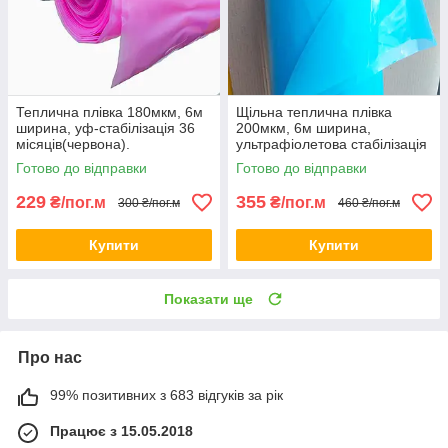
Теплична плівка 180мкм, 6м
Щільна теплична плівка
ширина, уф-стабілізація 36
200мкм, 6м ширина,
місяців(червона).
ультрафіолетова стабілізація
60 місяців, (блакитна)
Готово до відправки
Готово до відправки
"Platinum"
229
355
₴/пог.м
₴/пог.м
300 ₴/пог.м
460 ₴/пог.м
Купити
Купити
Показати ще
Про нас
99% позитивних з 683 відгуків за рік
Працює з 15.05.2018