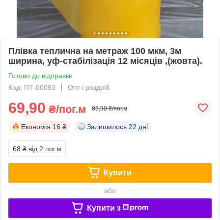
Плівка теплична на метраж 100 мкм, 3м
ширина, уф-стабілізація 12 місяців ,(жовта).
Готово до відправки
Код: ПТ-00093
Опт і роздріб
69,90
₴/пог.м
85,90 ₴/пог.м
Економія
16 ₴
Залишилось
22 дні
68 ₴
від 2 пог.м
Купити
або
Купити з