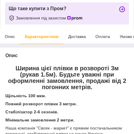
Що таке купити з Пром?
Замовлення під захистом
Опис
Характеристики
Доставка
Оплата
Умови 
Опис
Ширина цієї плівки в розвороті 3м
(рукав 1.5м). Будьте уважні при
оформленні замовлення, продажі від 2
погонних метрів.
Щільність 100 мкм.
Повний розворот плівки 3 метри.
Стабілізатор 2-6 сезонів.
Мінімальне замовлення 2 метри.
Наша компанія "Свояк - маркет" є прямим постачальником
тепличної, стабілізованої плівки на ринки України.