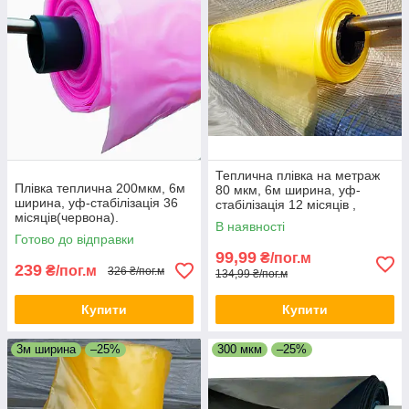
Теплична плівка на метраж
Плівка теплична 200мкм, 6м
80 мкм, 6м ширина, уф-
ширина, уф-стабілізація 36
стабілізація 12 місяців ,
місяців(червона).
(жовта).
В наявності
Готово до відправки
99,99
₴/пог.м
239
₴/пог.м
326 ₴/пог.м
134,99 ₴/пог.м
Купити
Купити
3м ширина
–25%
300 мкм
–25%