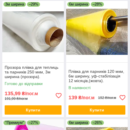
3м ширина
–29%
6м ширина
–28%
Прозора плівка для теплиць
Плівка для парників 120 мкм,
та парників 250 мкм, 3м
6м ширину, уф-стабілізація
ширина (прозора).
12 місяців,(жовта).
Готово до відправки
В наявності
135,99
₴/пог.м
139
₴/пог.м
192 ₴/пог.м
191,99 ₴/пог.м
Купити
Купити
"Премиум"
–27%
6м ширина
–26%