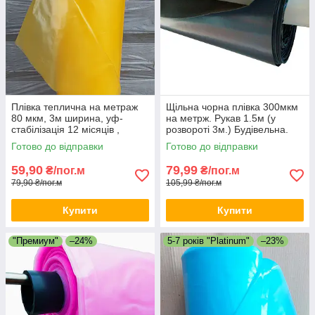
Плівка теплична на метраж
Щільна чорна плівка 300мкм
80 мкм, 3м ширина, уф-
на метрж. Рукав 1.5м (у
стабілізація 12 місяців ,
розвороті 3м.) Будівельна.
(жовта).
Від бур'янів.
Готово до відправки
Готово до відправки
59,90
79,99
₴/пог.м
₴/пог.м
79,90 ₴/пог.м
105,99 ₴/пог.м
Купити
Купити
"Премиум"
–24%
5-7 років "Platinum"
–23%