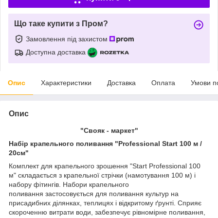
Що таке купити з Пром?
Замовлення під захистом
Доступна доставка
Опис
Характеристики
Доставка
Оплата
Умови п
Опис
"Свояк - маркет"
Набір крапельного поливання "Professional Start 100 м /
20см"
Комплект для крапельного зрошення "Start Professional 100
м" складається з крапельної стрічки (намотування 100 м) і
набору фітингів. Набори крапельного
поливання застосовується для поливання культур на
присадибних ділянках, теплицях і відкритому ґрунті. Сприяє
скороченню витрати води, забезпечує рівномірне поливання,