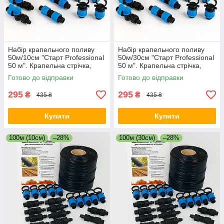
Набір крапельного поливу
Набір крапельного поливу
50м/10см "Старт Professional
50м/30см "Старт Professional
50 м". Крапельна стрічка,
50 м". Крапельна стрічка,
краники, заглушки,
краники, заглушки,
Готово до відправки
Готово до відправки
ремонтники.
ремонтники.
295
295
₴
₴
435 ₴
435 ₴
Купити
Купити
100м (10см)
–28%
100м (30см)
–28%