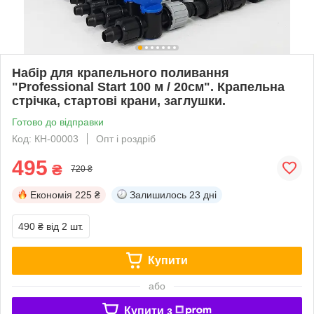
Набір для крапельного поливання
"Professional Start 100 м / 20см". Крапельна
стрічка, стартові крани, заглушки.
Готово до відправки
Код: КН-00003
Опт і роздріб
495
₴
720 ₴
Економія
225 ₴
Залишилось
23 дні
490 ₴
від 2 шт.
Купити
або
Купити з