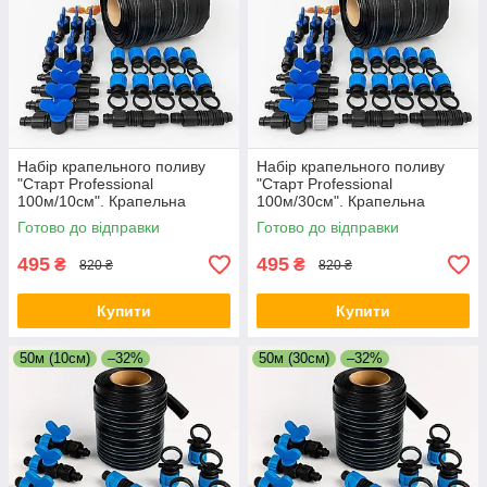
Набір крапельного поливу
Набір крапельного поливу
"Старт Professional
"Старт Professional
100м/10см". Крапельна
100м/30см". Крапельна
стрічка, краники, заглушки,
стрічка, краники, заглушки,
Готово до відправки
Готово до відправки
ремонтники.
ремонтники.
495
495
₴
₴
820 ₴
820 ₴
Купити
Купити
50м (10см)
–32%
50м (30см)
–32%