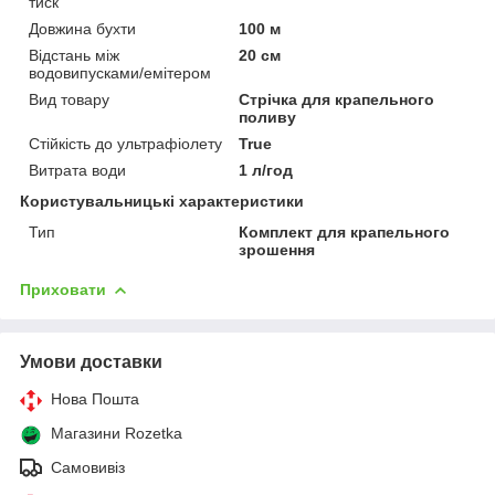
тиск
Довжина бухти
100 м
Відстань між
20 см
водовипусками/емітером
Вид товару
Стрічка для крапельного
поливу
Стійкість до ультрафіолету
True
Витрата води
1 л/год
Користувальницькі характеристики
Тип
Комплект для крапельного
зрошення
Приховати
Умови доставки
Нова Пошта
Магазини Rozetka
Самовивіз