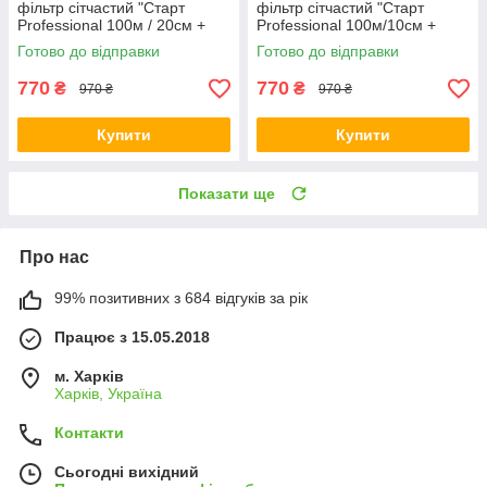
фільтр сітчастий "Старт
фільтр сітчастий "Старт
Professional 100м / 20см +
Professional 100м/10см +
фільтр". Крапельна стрічка,
фільтр". Крапельна стрічка,
Готово до відправки
Готово до відправки
краники.
краники.
770
770
₴
₴
970 ₴
970 ₴
Купити
Купити
Показати ще
Про нас
99% позитивних з 684 відгуків за рік
Працює з 15.05.2018
м. Харків
Харків, Україна
Контакти
Сьогодні вихідний