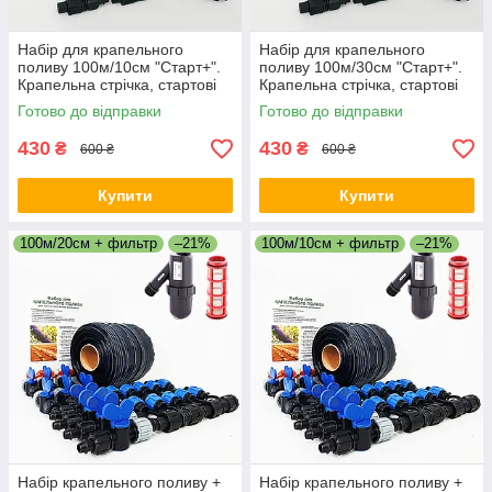
Набір для крапельного
Набір для крапельного
поливу 100м/10см "Старт+".
поливу 100м/30см "Старт+".
Крапельна стрічка, стартові
Крапельна стрічка, стартові
фітинги, заглушки,
фітинги, заглушки,
Готово до відправки
Готово до відправки
ремонтники.
ремонтники.
430
430
₴
₴
600 ₴
600 ₴
Купити
Купити
100м/20см + фильтр
–21%
100м/10см + фильтр
–21%
Набір крапельного поливу +
Набір крапельного поливу +