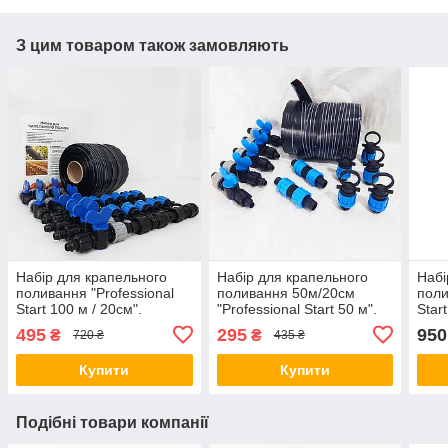
З цим товаром також замовляють
Набір для крапельного
Набір для крапельного
Набі
поливання "Professional
поливання 50м/20см
поли
Start 100 м / 20см".
"Professional Start 50 м".
Star
Крапельна стрічка,
Крапельна стрічка,
Крап
495
295
950
₴
₴
720 ₴
435 ₴
стартові крани, заглушки.
стартові крани, заглушки.
стар
Купити
Купити
Подібні товари компанії