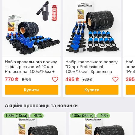
Набір крапельного поливу
Набір крапельного поливу
Набі
+ фільтр сітчастий "Старт
"Старт Professional
поли
Professional 100м/10см +
100м/10см". Крапельна
"Pro
фільтр". Крапельна
стрічка, краники, заглушки,
Крап
770
495
295
₴
₴
970 ₴
820 ₴
стрічка, краники.
ремонтники.
стар
Купити
Купити
Акційні пропозиції та новинки
100м (10см)
–40%
100м (30см)
–40%