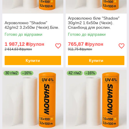
Агроволокно біле "Shadow"
Агроволокно "Shadow"
30g/m2 1.6х50м (Чехія).
42g/m2 3.2х50м (Чехія).Біле.
Спанбонд для рослин.
Готово до відправки
Готово до відправки
1 987,12
765,87
₴/рулон
₴/рулон
2 614,63 ₴/рулон
911,75 ₴/рулон
Купити
Купити
30 г/м2
–16%
42 г/м2
–16%