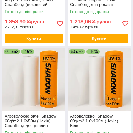
Спанбонд (покривний
Спанбонд для рослин.
матеріал). Ширина 1.60.
Готово до відправки
Готово до відправки
1 858,90
1 218,06
₴/рулон
₴/рулон
2 212,97 ₴/рулон
1 450,08 ₴/рулон
Купити
Купити
60 г/м2
–16%
60 г/м2
–16%
Агроволокно біле "Shadow"
Агроволокно "Shadow"
60g/m2 1.6х50м (Чехія).
60g/m2 1.6х100м (Чехія).
Спанбонд для рослин.
Біле.
Готово до відправки
Готово до відправки