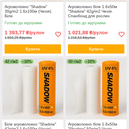
Агроволокно "Shadow"
Агроволокно біле 1.6х50м
30g/m2 1.6х100м (Чехія).
"Shadow" 42g/m2 Чехія.
Біле.
Спанбонд для рослин.
Готово до відправки
Готово до відправки
1 393,77
1 021,88
₴/рулон
₴/рулон
1 659,25 ₴/рулон
1 216,53 ₴/рулон
Купити
Купити
42 г/м2
–16%
50 г/м2
–16%
Біле агроволокно "Shadow"
Агроволокно біле 1.6х50м
42g/m2 1.6х100м (Чехія).
"Shadow" 50g/m2 Чехія.