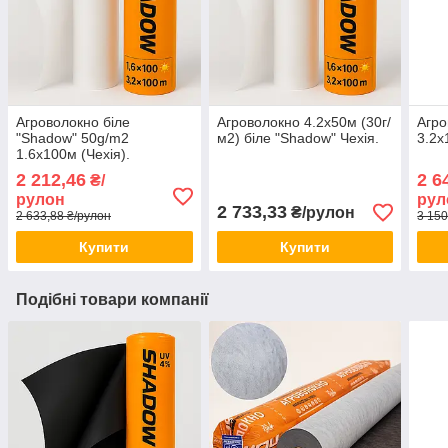
Агроволокно біле
Агроволокно 4.2х50м (30г/
Агро
"Shadow" 50g/m2
м2) біле "Shadow" Чехія.
3.2х
1.6х100м (Чехія).
2 212,46
2 6
₴/
рулон
рул
2 733,33
₴/рулон
2 633,88 ₴/рулон
3 150
Купити
Купити
Подібні товари компанії