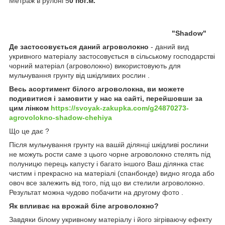
Метраж в рулоні 5
0 пог.м.
"Shadow"
Де застосовується даний агроволокно
-
даний вид
укривного матеріалу
застосовується в сільському господарстві
чорний матеріал (агроволокно)
використовують
для
мульчування грунту від
шкідливих рослин .
Весь асортимент білого агроволокна, ви можете
подивитися і замовити у нас на сайті, перейшовши за
цим лінком
https://svoyak-zakupka.com/g24870273-
agrovolokno-shadow-chehiya
Що це дає ?
Після
мульчування грунту
на вашій ділянці шкідливі рослини
не
можуть рости саме з цього чорне агроволокно стелять під
полуницю перець капусту і багато іншого Ваш ділянка стає
чистим і прекрасно на матеріалі (спанбонде) видно ягода або
овоч все залежить від того, під що
ви
стелили
агроволокно.
Результат
можна чудово побачити на другому фото .
Як
впливає на врожай біле агроволокно?
Завдяки білому укривному матеріалу і його зігріваючу ефекту