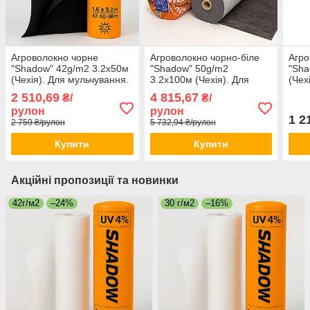
Агроволокно чорне
Агроволокно чорно-біле
Агро
"Shadow" 42g/m2 3.2х50м
"Shadow" 50g/m2
"Sha
(Чехія). Для мульчування.
3.2х100м (Чехія). Для
(Чех
Спанбонд чорний.
мульчування. Спанбонд
Спан
2 510,69
4 815,67
₴/
₴/
чорно-білий.
рулон
рулон
1 2
2 759 ₴/рулон
5 732,94 ₴/рулон
Купити
Купити
Акційні пропозиції та новинки
42г/м2
–24%
30 г/м2
–16%