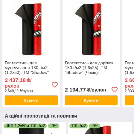
Геотекстиль для
Геотекстиль для доріжок
Геот
мульчування 130 г/м2
150 г/м2 (1.6х25). ТМ
муль
(1.2х50). ТМ "Shadow"
"Shadow" (Чехія).
(1.6
(Чехія).
(Чехі
2 437,18
2 6
₴/
рулон
рул
2 104,77
₴/рулон
2 649,11 ₴/рулон
2 933
Купити
Купити
Акційні пропозиції та новинки
UKR 1,2х50м 110 г/м2
–9%
110 г/м2
–9%