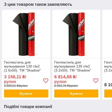
З цим товаром також замовляють
Геотекстиль для
Геотекстиль для
Геот
мульчування 130 г/м2
мульчування 130 г/м2
муль
(1.6х50). ТМ "Shadow"
(3.2х50). ТМ "Shadow"
(3.2
(Чехія).
(Чехія).
(Чехі
3 158,11
6 814,68
₴/
₴/
рулон
рулон
8 1
3 509,01 ₴/рулон
6 953,76 ₴/рулон
Купити
Купити
Подібні товари компанії