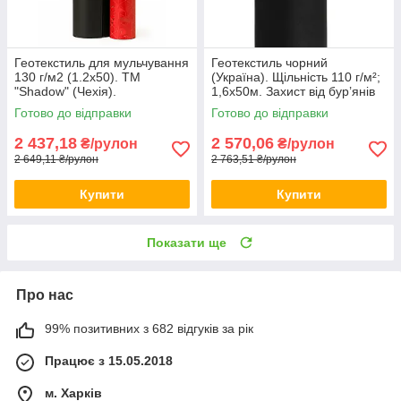
Геотекстиль для мульчування
Геотекстиль чорний
130 г/м2 (1.2х50). ТМ
(Україна). Щільність 110 г/м²;
"Shadow" (Чехія).
1,6х50м. Захист від бур’янів
та дренаж (UV‑стабілізація).
Готово до відправки
Готово до відправки
2 437,18
2 570,06
₴/рулон
₴/рулон
2 649,11 ₴/рулон
2 763,51 ₴/рулон
Купити
Купити
Показати ще
Про нас
99% позитивних з 682 відгуків за рік
Працює з 15.05.2018
м. Харків