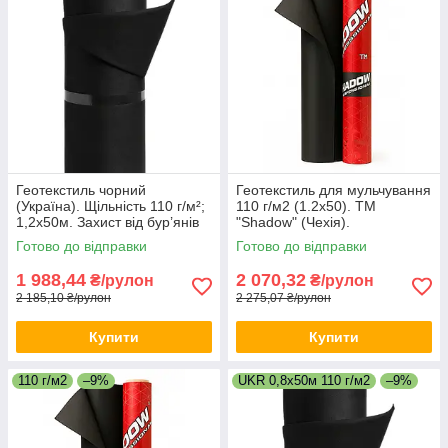
Геотекстиль чорний
Геотекстиль для мульчування
(Україна). Щільність 110 г/м²;
110 г/м2 (1.2х50). ТМ
1,2х50м. Захист від бур’янів
"Shadow" (Чехія).
та дренаж (UV‑стабілізація).
Готово до відправки
Готово до відправки
1 988,44
2 070,32
₴/рулон
₴/рулон
2 185,10 ₴/рулон
2 275,07 ₴/рулон
Купити
Купити
110 г/м2
–9%
UKR 0,8х50м 110 г/м2
–9%