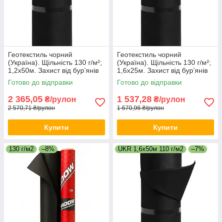
Геотекстиль чорний
Геотекстиль чорний
(Україна). Щільність 130 г/м²;
(Україна). Щільність 130 г/м²;
1,2х50м. Захист від бур’янів
1,6х25м. Захист від бур’янів
та дренаж (UV‑стабілізація).
та дренаж (UV‑стабілізація).
Готово до відправки
Готово до відправки
2 365,05
1 537,28
₴/рулон
₴/рулон
2 570,71 ₴/рулон
1 670,96 ₴/рулон
Купити
Купити
130 г/м2
–8%
UKR 1,6х50м 110 г/м2
–7%