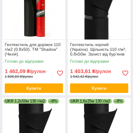
Геотекстиль для доріжок 110
Геотекстиль чорний
г/м2 (0.8х50). ТМ "Shadow"
(Україна). Щільність 110 г/м²;
(Чехія).
0,8х50м. Захист від бур’янів
та дренаж (UV‑стабілізація).
Готово до відправки
Готово до відправки
1 462,09
1 403,61
₴/рулон
₴/рулон
1 606,69 ₴/рулон
1 542,42 ₴/рулон
Купити
Купити
UKR 1,2х50м 130 г/м2
–8%
UKR 1,6х25м 130 г/м2
–8%