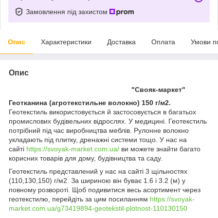
Замовлення під захистом
Опис
Характеристики
Доставка
Оплата
Умови п
Опис
"Свояк-маркет"
Геотканина (агротекстильне волокно) 150 г/м2.
Геотекстиль використовується й застосовується в багатьох
промислових будівельних відрослях. У медицині. Геотекстиль
потрібний під час виробництва меблів. Рулонне волокно
укладають під плитку, дренажні системи тощо. У нас на
сайті
https://svoyak-market.com.ua/
ви можете знайти багато
корисних товарів для дому, будівництва та саду.
Геотекстиль представлений у нас на сайті 3 щільностях
(110,130,150) г/м2. За шириною він буває 1.6 і 3.2 (м) у
повному розвороті. Щоб подивитися весь асортимент через
геотекстилю, перейдіть за цим посиланням
https://svoyak-
market.com.ua/g73419894-geotekstil-plotnost-110130150