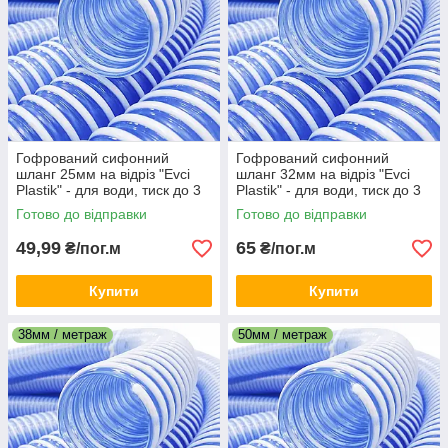
Гофрований сифонний
Гофрований сифонний
шланг 25мм на відріз "Evci
шланг 32мм на відріз "Evci
Plastik" - для води, тиск до 3
Plastik" - для води, тиск до 3
атм, для зливу та
атм, для зливу та
Готово до відправки
Готово до відправки
перекачування
перекачування
49,99
65
₴/пог.м
₴/пог.м
Купити
Купити
38мм / метраж
50мм / метраж