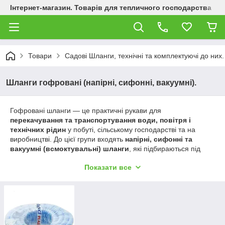
Інтернет-магазин. Товарів для тепличного господарства
Товари
Садові Шланги, технічні та комплектуючі до них.
Шланги гофровані (напірні, сифонні, вакуумні).
Гофровані шланги — це практичні рукави для
перекачування та транспортування води, повітря і
технічних рідин
у побуті, сільському господарстві та на
виробництві. До цієї групи входять
напірні, сифонні та
вакуумні (всмоктувальні) шланги
, які підбираються під
конкретні умови роботи: від подачі рідини під тиском до
Показати все
відкачування й дренажу. Гофрована конструкція забезпечує
гнучкість, зручний монтаж і кращу стійкість до згинів під час
експлуатації.
✅ Які бувають гофровані шланги
Напірні
— для подачі рідини під тиском (полив, подача води
з ємностей, насосні системи).