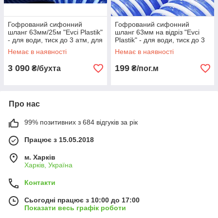
Гофрований сифонний
Гофрований сифонний
шланг 63мм/25м "Evci Plastik"
шланг 63мм на відріз "Evci
- для води, тиск до 3 атм, для
Plastik" - для води, тиск до 3
зливу та перекачування
атм, для зливу та
Немає в наявності
Немає в наявності
перекачування
3 090
199
₴/бухта
₴/пог.м
Про нас
99% позитивних з 684 відгуків за рік
Працює з 15.05.2018
м. Харків
Харків, Україна
Контакти
Сьогодні працює з 10:00 до 17:00
Показати весь графік роботи