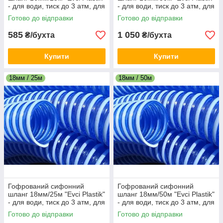
🌿 Сільське господарство: подача води та розчинів,
- для води, тиск до 3 атм, для
- для води, тиск до 3 атм, для
обслуговування систем поливу
зливу та перекачування
зливу та перекачування
Готово до відправки
Готово до відправки
🏭 Виробництво й будівництво: відкачування, перекачування,
технічні задачі, дренаж
585
1 050
₴/бухта
₴/бухта
🚰 Насосне обладнання: всмоктувальні лінії, подача під
тиском, з’єднання вузлів
Купити
Купити
📌 Як обрати потрібний шланг
Визначте режим:
напір / сифон / вакуум
18мм / 25м
18мм / 50м
(всмоктування)
Підберіть
діаметр
під вашу систему та
продуктивність
Уточніть середовище: вода/повітря/технічна рідина і
температурні умови
Перевірте сумісність із
насосом, фітингами та
хомутами
Гофрований сифонний
Гофрований сифонний
шланг 18мм/25м "Evci Plastik"
шланг 18мм/50м "Evci Plastik"
- для води, тиск до 3 атм, для
- для води, тиск до 3 атм, для
зливу та перекачування
зливу та перекачування
Готово до відправки
Готово до відправки