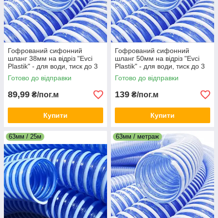
Гофрований сифонний
Гофрований сифонний
шланг 38мм на відріз "Evci
шланг 50мм на відріз "Evci
Plastik" - для води, тиск до 3
Plastik" - для води, тиск до 3
атм, для зливу та
атм, для зливу та
Готово до відправки
Готово до відправки
перекачування
перекачування
89,99
139
₴/пог.м
₴/пог.м
Купити
Купити
63мм / 25м
63мм / метраж