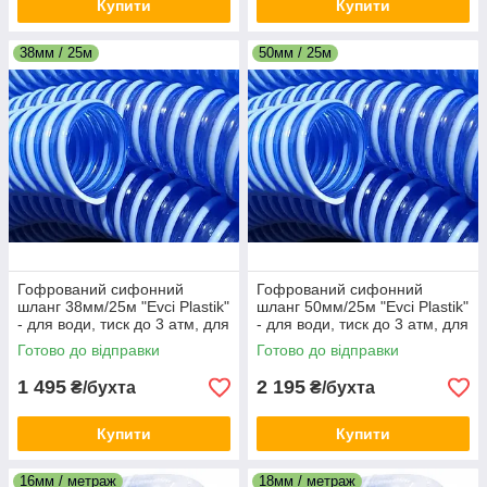
Купити
Купити
38мм / 25м
50мм / 25м
Гофрований сифонний
Гофрований сифонний
шланг 38мм/25м "Evci Plastik"
шланг 50мм/25м "Evci Plastik"
- для води, тиск до 3 атм, для
- для води, тиск до 3 атм, для
зливу та перекачування
зливу та перекачування
Готово до відправки
Готово до відправки
1 495
2 195
₴/бухта
₴/бухта
Купити
Купити
16мм / метраж
18мм / метраж