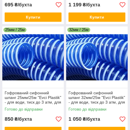
695
1 199
₴/бухта
₴/бухта
Купити
Купити
25мм / 25м
32мм / 25м
Гофрований сифонний
Гофрований сифонний
шланг 25мм/25м "Evci Plastik"
шланг 32мм/25м "Evci Plastik"
- для води, тиск до 3 атм, для
- для води, тиск до 3 атм, для
зливу та перекачування
зливу та перекачування
Готово до відправки
Готово до відправки
850
1 050
₴/бухта
₴/бухта