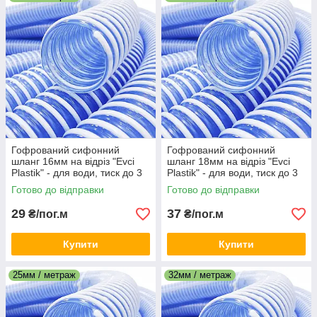
Гофрований сифонний
Гофрований сифонний
шланг 16мм на відріз "Evci
шланг 18мм на відріз "Evci
Plastik" - для води, тиск до 3
Plastik" - для води, тиск до 3
атм, для зливу та
атм, для зливу та
Готово до відправки
Готово до відправки
перекачування
перекачування
29
37
₴/пог.м
₴/пог.м
Купити
Купити
25мм / метраж
32мм / метраж